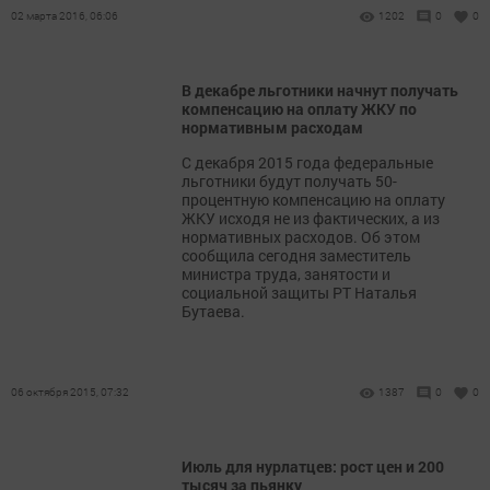
02 марта 2016, 06:06
1202
0
0
В декабре льготники начнут получать
компенсацию на оплату ЖКУ по
нормативным расходам
С декабря 2015 года федеральные
льготники будут получать 50-
процентную компенсацию на оплату
ЖКУ исходя не из фактических, а из
нормативных расходов. Об этом
сообщила сегодня заместитель
министра труда, занятости и
социальной защиты РТ Наталья
Бутаева.
06 октября 2015, 07:32
1387
0
0
Июль для нурлатцев: рост цен и 200
тысяч за пьянку