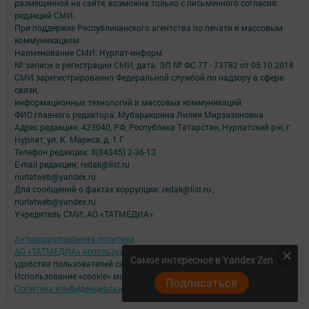
размещенной на сайте, возможна только с письменного согласия
редакций СМИ.
При поддержке Республиканского агентства по печати и массовым
коммуникациям.
Наименование СМИ: Нурлат-⁠информ
№ записи о регистрации СМИ, дата: ЭЛ № ФС 77 -⁠ 73782 от 05.10.2018
СМИ зарегистрированно Федеральной службой по надзору в сфере
связи,
информационных технологий и массовых коммуникаций
ФИО главного редактора: Мубаракшина Лилия Мирзазяновна
Адрес редакции: 423040, РФ, Республика Татарстан, Нурлатский р-н, г.
Нурлат, ул. К. Маркса, д. 1 Г
Телефон редакции: 8(84345) 2-36-13
E-mail редакции: redak@list.ru
nurlatweb@yandex.ru
Для сообщений о фактах коррупции: redak@list.ru ,
nurlatweb@yandex.ru
Учредитель СМИ: АО «ТАТМЕДИА»
Антикоррупционная политика
АО «ТАТМЕДИА» использует «cookie»
для персонализации сервисов и
Самое интересное в Yandex Zen
удобства пользователей сайтом.
Использование «cookie» можно отменить в настройках браузера.
Подписаться
Политика конфиденциальности