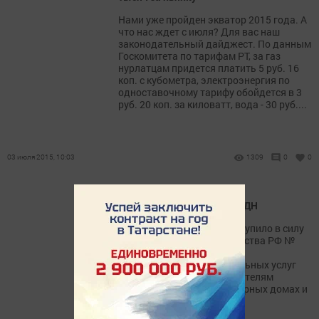
Нами уже пройден экватор 2015 года. А
что нас ждет с июля? Для вас наш
законодательный дайджест. По данным
Госкомитета по тарифам РТ, за газ
нурлатцам придется платить 5 руб. 16
коп. с кубометра, электроэнергия по
одноставочному тарифу обойдется в 3
руб. 20 коп. за киловатт, вода - 30 руб....
03 июля 2015, 10:03
1309
0
0
В ноябре к нам вернется ОДН
С 1 сентября 2012 года вступило в силу
Постановление Правительства РФ №
354 от 6 мая 2011 года о
предоставлении коммунальных услуг
собственникам и пользователям
помещений в многоквартирных домах и
жилых домов.