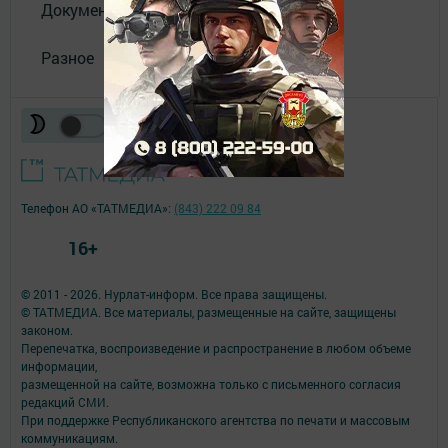
Документы
Разное
Телефон АО «ТАТМЕДИА»:
(843) 222 09 84
16+
© 2011 - 2026. Нурлат-⁠информ. Все права защищены.
© ТАТМЕДИА. Все материалы, размещенные на сайте, защищены
законом.
Перепечатка, воспроизведение и распространение в любом объеме
информации,
размещенной на сайте, возможна только с письменного согласия
редакций СМИ.
При поддержке Республиканского агентства по печати и массовым
коммуникациям.