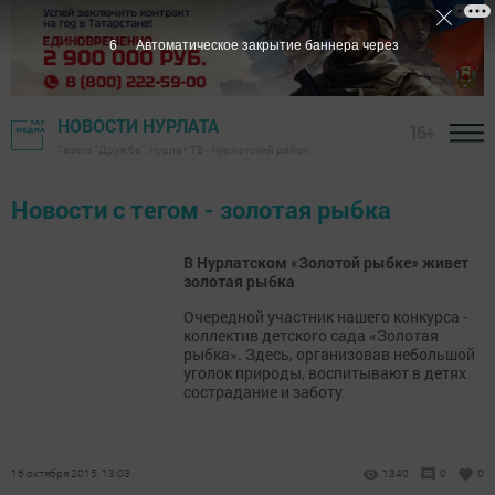
6
Автоматическое закрытие баннера через
НОВОСТИ НУРЛАТА
16+
Газета "Дружба", Нурлат ТВ - Нурлатский район
Новости с тегом - золотая рыбка
В Нурлатском «Золотой рыбке» живет
золотая рыбка
Очередной участник нашего конкурса -
коллектив детского сада «Золотая
рыбка». Здесь, организовав небольшой
уголок природы, воспитывают в детях
сострадание и заботу.
16 октября 2015, 13:03
1340
0
0