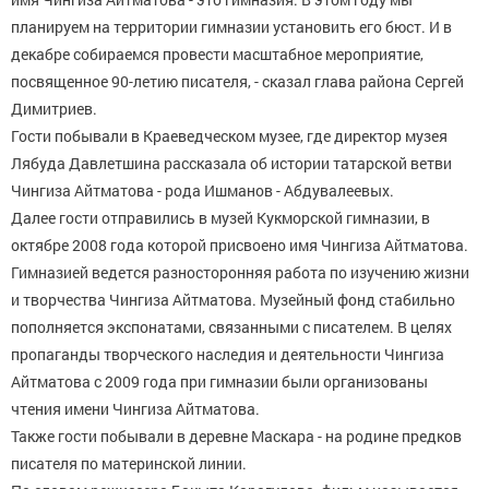
планируем на территории гимназии установить его бюст. И в
декабре собираемся провести масштабное мероприятие,
посвященное 90-летию писателя, - сказал глава района Сергей
Димитриев.
Гости побывали в Краеведческом музее, где директор музея
Лябуда Давлетшина рассказала об истории татарской ветви
Чингиза Айтматова - рода Ишманов - Абдувалеевых.
Далее гости отправились в музей Кукморской гимназии, в
октябре 2008 года которой присвоено имя Чингиза Айтматова.
Гимназией ведется разносторонняя работа по изучению жизни
и творчества Чингиза Айтматова. Музейный фонд стабильно
пополняется экспонатами, связанными с писателем. В целях
пропаганды творческого наследия и деятельности Чингиза
Айтматова с 2009 года при гимназии были организованы
чтения имени Чингиза Айтматова.
Также гости побывали в деревне Маскара - на родине предков
писателя по материнской линии.