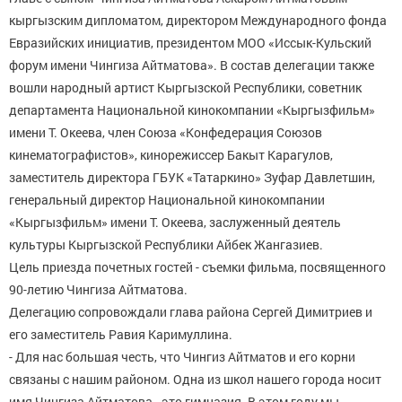
кыргызским дипломатом, директором Международного фонда
Евразийских инициатив, президентом МОО «Иссык-Кульский
форум имени Чингиза Айтматова». В состав делегации также
вошли народный артист Кыргызской Республики, советник
департамента Национальной кинокомпании «Кыргызфильм»
имени Т. Океева, член Союза «Конфедерация Союзов
кинематографистов», кинорежиссер Бакыт Карагулов,
заместитель директора ГБУК «Татаркино» Зуфар Давлетшин,
генеральный директор Национальной кинокомпании
«Кыргызфильм» имени Т. Океева, заслуженный деятель
культуры Кыргызской Республики Айбек Жангазиев.
Цель приезда почетных гостей - съемки фильма, посвященного
90-летию Чингиза Айтматова.
Делегацию сопровождали глава района Сергей Димитриев и
его заместитель Равия Каримуллина.
- Для нас большая честь, что Чингиз Айтматов и его корни
связаны с нашим районом. Одна из школ нашего города носит
имя Чингиза Айтматова - это гимназия. В этом году мы