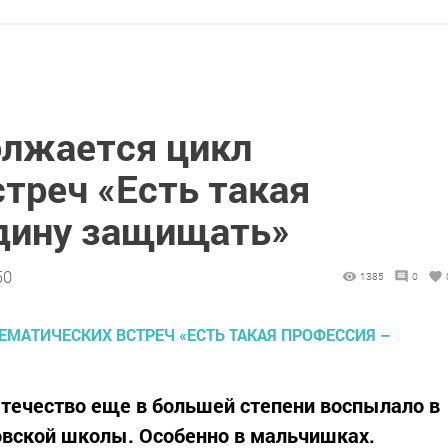
олжается цикл
треч «Есть такая
дину защищать»
50
1385
0
Отечество еще в большей степени воспылало в
вской школы. Особенно в мальчишках.