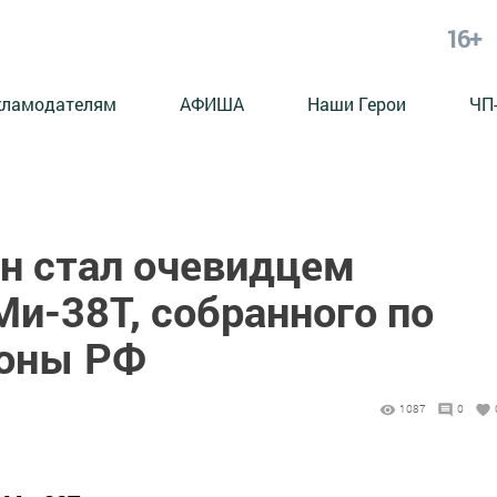
16+
кламодателям
АФИША
Наши Герои
ЧП
н стал очевидцем
Ми-38Т, собранного по
роны РФ
1087
0