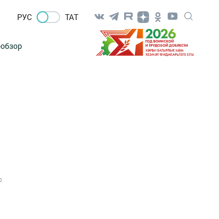
РУС
ТАТ
-обзор
0