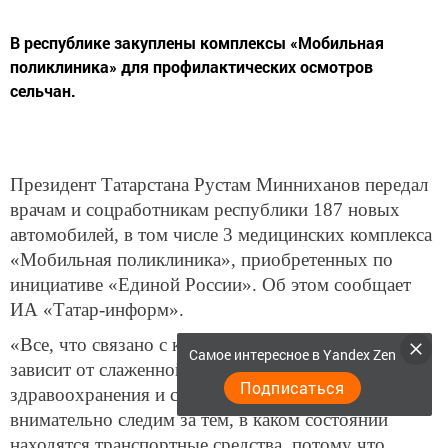
В республике закуплены комплексы «Мобильная
поликлиника» для профилактических осмотров
сельчан.
Президент Татарстана Рустам Минниханов передал
врачам и соцработникам республики 187 новых
автомобилей, в том числе 3 медицинских комплекса
«Мобильная поликлиника», приобретенных по
инициативе «Единой России». Об этом сообщает
ИА «Татар-информ».
«Все, что связано с качеством жизни, во многом
Самое интересное в Yandex Zen
зависит от слаженной работы системы
Подписаться
здравоохранения и социальной защиты. Мы
внимательно следим за тем, в каком состоянии
находятся транспортные средства, потому что