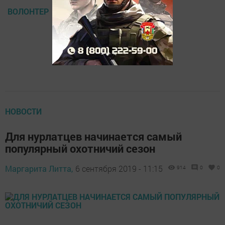
ВОЛОНТЕР
НОВОСТИ
Для нурлатцев начинается самый
популярный охотничий сезон
Маргарита Литта,
6 сентября 2019 - 11:15
914
0
0