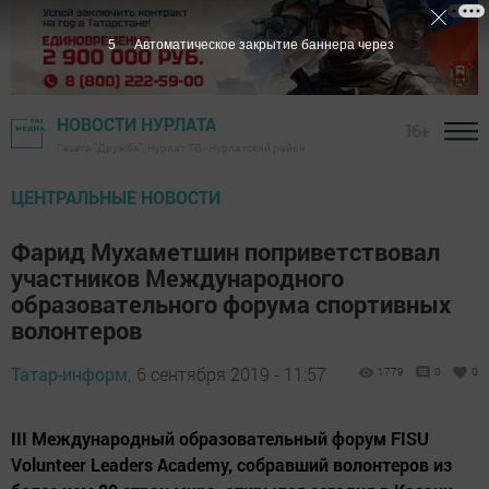
4
Автоматическое закрытие баннера через
НОВОСТИ НУРЛАТА
16+
Газета "Дружба", Нурлат ТВ - Нурлатский район
ЦЕНТРАЛЬНЫЕ НОВОСТИ
Фарид Мухаметшин поприветствовал
участников Международного
образовательного форума спортивных
волонтеров
Татар-информ,
6 сентября 2019 - 11:57
1779
0
0
III Международный образовательный форум FISU
Volunteer Leaders Academy, собравший волонтеров из