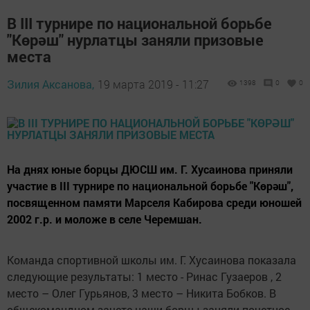
В III турнире по национальной борьбе
"Көрәш" нурлатцы заняли призовые
места
Зилия Аксанова,
19 марта 2019 - 11:27
1398
0
0
На днях юные борцы ДЮСШ им. Г. Хусаинова приняли
участие в III турнире по национальной борьбе "Көрәш",
посвященном памяти Марселя Кабирова среди юношей
2002 г.р. и моложе в селе Черемшан.
Команда спортивной школы им. Г. Хусаинова показала
следующие результаты: 1 место - Ринас Гузаеров , 2
место – Олег Гурьянов, 3 место – Никита Бобков. В
общекомандном зачете наши борцы заняли почетное