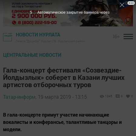
5
Автоматическое закрытие баннера через
НОВОСТИ НУРЛАТА
16+
Газета "Дружба", Нурлат ТВ - Нурлатский район
ЦЕНТРАЛЬНЫЕ НОВОСТИ
Гала-концерт фестиваля «Созвездие-
Йолдызлык» соберет в Казани лучших
артистов отборочных туров
Татар-информ,
19 марта 2019 - 13:15
1245
0
0
В гала-концерте примут участие начинающие
вокалисты и конферансье, талантливые танцоры и
модели.