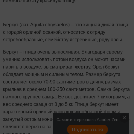
немного про эту красивую птицу.
Беркут (лат. Aquila chrysaetos) – это хищная дикая птица
с гордой орлиной осанкой, относится к отряду
ястребообразные, семейству ястребиные, роду орлы.
Беркут – птица очень выносливая. Благодаря своему
умению использовать потоки воздуха он может часами
парить в воздухе, высматривая жертву. Орел беркут
обладает мощным и сильным телом. Размер беркута
составляет около 70-90 сантиметров в длину, размах
крыльев в среднем 180-250 сантиметров. Самка беркута
намного крупнее самца. Ее вес достигает 7 килограмм, а
вес среднего самца от 3 до 5 кг. Птица беркут имеет
характерный орлиный клюв крючкообразной формы,
Самое интересное в Yandex Zen
загнутый острым концом вниз. Еще одной особенностью
являются перья на зашейке – у беркута они немного
Подписаться