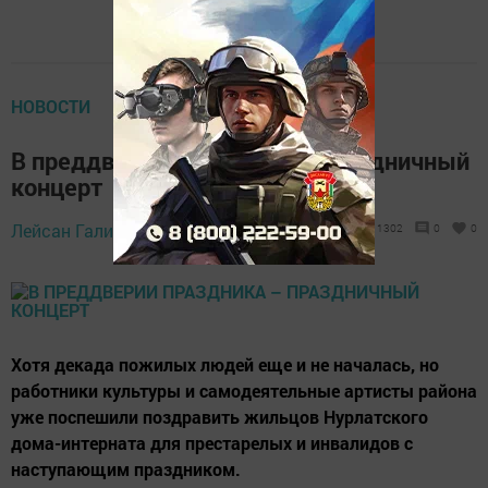
НОВОСТИ
В преддверии праздника – праздничный
концерт
27 сентября 2019 -
Лейсан Галиева,
1302
0
0
13:47
Хотя декада пожилых людей еще и не началась, но
работники культуры и самодеятельные артисты района
уже поспешили поздравить жильцов Нурлатского
дома-интерната для престарелых и инвалидов с
наступающим праздником.