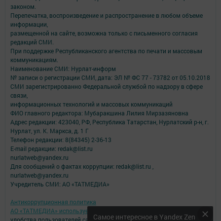
законом.
Перепечатка, воспроизведение и распространение в любом объеме
информации,
размещенной на сайте, возможна только с письменного согласия
редакций СМИ.
При поддержке Республиканского агентства по печати и массовым
коммуникациям.
Наименование СМИ: Нурлат-⁠информ
№ записи о регистрации СМИ, дата: ЭЛ № ФС 77 -⁠ 73782 от 05.10.2018
СМИ зарегистрированно Федеральной службой по надзору в сфере
связи,
информационных технологий и массовых коммуникаций
ФИО главного редактора: Мубаракшина Лилия Мирзазяновна
Адрес редакции: 423040, РФ, Республика Татарстан, Нурлатский р-н, г.
Нурлат, ул. К. Маркса, д. 1 Г
Телефон редакции: 8(84345) 2-36-13
E-mail редакции: redak@list.ru
nurlatweb@yandex.ru
Для сообщений о фактах коррупции: redak@list.ru ,
nurlatweb@yandex.ru
Учредитель СМИ: АО «ТАТМЕДИА»
Антикоррупционная политика
АО «ТАТМЕДИА» использует «cookie»
для персонализации сервисов и
Самое интересное в Yandex Zen
удобства пользователей сайтом.