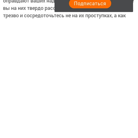
оправдают ваших надежд в некоторых делах, где ранее
Подписаться
вы на них твердо рассчитывали. Смотрите на жизнь
трезво и сосредоточьтесь не на их проступках, а как
свести потери к минимуму, и застраховаться в
будущем от подобных вещей. На рабочем месте
Близнецов ожидает небольшой аврал, который им
удастся преодолеть лишь к вечеру.
РАК
Сегодня Ракам стоит призвать на помощь свою
интуицию, которая убережет их от неверных решений.
Возможно, некоторые события навивают на вас
излишние иллюзии, поэтому стоит посмотреть на вещи
под разными углами и более тщательно оценить
обстановку. Отношения с некоторыми людьми могут
слегка натянуться, зато вы сможете дать им более
ясную и конструктивную оценку. К концу дня ожидайте
выгодное предложение от работодателя или нового
заказчика, которое помимо хорошего настроения