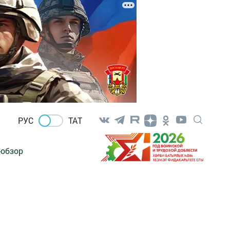
РУС
ТАТ
-обзор