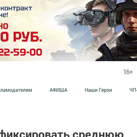
16+
кламодателям
АФИША
Наши Герои
ЧП
 фиксировать среднюю