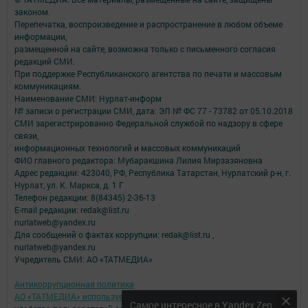
законом.
Перепечатка, воспроизведение и распространение в любом объеме
информации,
размещенной на сайте, возможна только с письменного согласия
редакций СМИ.
При поддержке Республиканского агентства по печати и массовым
коммуникациям.
Наименование СМИ: Нурлат-⁠информ
№ записи о регистрации СМИ, дата: ЭЛ № ФС 77 -⁠ 73782 от 05.10.2018
СМИ зарегистрированно Федеральной службой по надзору в сфере
связи,
информационных технологий и массовых коммуникаций
ФИО главного редактора: Мубаракшина Лилия Мирзазяновна
Адрес редакции: 423040, РФ, Республика Татарстан, Нурлатский р-н, г.
Нурлат, ул. К. Маркса, д. 1 Г
Телефон редакции: 8(84345) 2-36-13
E-mail редакции: redak@list.ru
nurlatweb@yandex.ru
Для сообщений о фактах коррупции: redak@list.ru ,
nurlatweb@yandex.ru
Учредитель СМИ: АО «ТАТМЕДИА»
Антикоррупционная политика
АО «ТАТМЕДИА» использует «cookie»
для персонализации сервисов и
Самое интересное в Yandex Zen