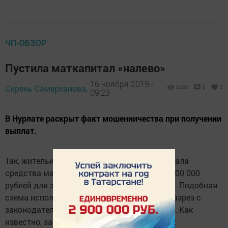
ЧП-ОБЗОР
Пустила маткапитал «налево»
16 ноября 2019 -
Сирень Самерханова,
2432
0
2
09:23
В Нурлате раскрыт факт мошенничества при получении
выплат.
Так, жительница села Мамыково использовала
средства материнского капитала в сумме 100 000
рублей для заработка на валютных ставках. Подобная
схема использования маткапитала идет вразрез с
законодательством Российской Федерации. Как
известно, за нарушение законодательства к