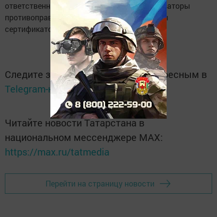
ответственности привлекаются как организаторы
противоправных действий, так и владельцы
сертификатов.
Следите за самым важным и интересным в
Telegram-канале
Татмедиа
Читайте новости Татарстана в
национальном мессенджере MАХ:
https://max.ru/tatmedia
Перейти на страницу новости