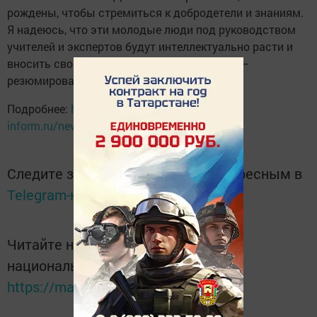
рождены, чтобы стремиться к добродетели и знаниям.
Я надеюсь, что эти молодые люди под руководством
учителей и экспертов будут интеллектуально расти и
вносить свой вклад в развитие общества», –
резюмировал Коминарди.
Подробнее:
https://www.tatar-
inform.ru/news/2019/08/25/660399/
Следите за самым важным и интересным в
Telegram-канале
Татмедиа
Читайте новости Татарстана в
национальном мессенджере MАХ:
https://max.ru/tatmedia