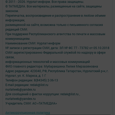
© 2011 - 2026. Нурлат-⁠информ. Все права защищены.
© ТАТМЕДИА. Все материалы, размещенные на сайте, защищены
законом.
Перепечатка, воспроизведение и распространение в любом объеме
информации,
размещенной на сайте, возможна только с письменного согласия
редакций СМИ.
При поддержке Республиканского агентства по печати и массовым
коммуникациям.
Наименование СМИ: Нурлат-⁠информ
№ записи о регистрации СМИ, дата: ЭЛ № ФС 77 -⁠ 73782 от 05.10.2018
СМИ зарегистрированно Федеральной службой по надзору в сфере
связи,
информационных технологий и массовых коммуникаций
ФИО главного редактора: Мубаракшина Лилия Мирзазяновна
Адрес редакции: 423040, РФ, Республика Татарстан, Нурлатский р-н, г.
Нурлат, ул. К. Маркса, д. 1 Г
Телефон редакции: 8(84345) 2-36-13
E-mail редакции: redak@list.ru
nurlatweb@yandex.ru
Для сообщений о фактах коррупции: redak@list.ru ,
nurlatweb@yandex.ru
Учредитель СМИ: АО «ТАТМЕДИА»
Антикоррупционная политика