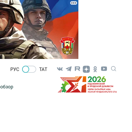
РУС
ТАТ
-обзор