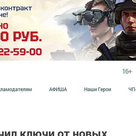
16+
кламодателям
АФИША
Наши Герои
ЧП
чил ключи от новых