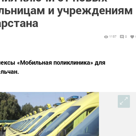
льницам и учреждениям
рстана
1157
0
лексы «Мобильная поликлиника» для
льчан.