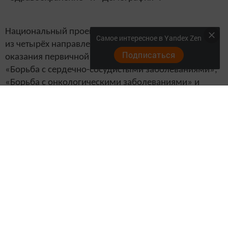
Национальный проект «Здравоохранение» состоит
Самое интересное в Yandex Zen
из четырёх направлений: «Развитие системы
Подписаться
оказания первичной медико-санитарной помощи»,
«Борьба с сердечно-сосудистыми заболеваниями»,
«Борьба с онкологическими заболеваниями» и
«Развитие детского здравоохранения, включая
создание современной инфраструктуры оказания
медицинской помощи детям».
Фото: Владимир Васильев
Подробнее: https://www.tatar-
inform.ru/news/2019/07/30/658206/
Следите за самым важным и интересным в