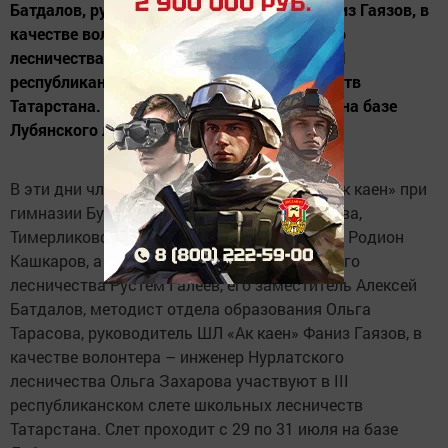
Батдалов, руководитель ШЛ «Ак каен» Фаниз Гаязов, в
качестве волонтера – инженер Нурлатского
лесничества Ольга Захарова участвуют в III
республиканском слете школьных лесничеств
Татарстана. Слет проходит с 29 по 31 июля на базе
Лубянского лесотехнического колледжа.
В эти дни члены школьного лесничества «Ак каен» при
гимназии Булат Аглиуллин и Залина Газизова,
Тимерликовской школы – Никита Ульянов и Родион
Кашкаров, а также руководитель Нурлатского
лесничества Рустем Галеев, его заместитель Алексей
Батдалов, методист отдела образования Ольга
Тарасова, руководитель ШЛ «Ак каен» Фаниз Гаязов, в
качестве волонтера – инженер Нурлатского
лесничества Ольга Захарова участвуют в III
республиканском слете школьных лесничеств
Татарстана. Слет проходит с 29 по 31 июля на базе