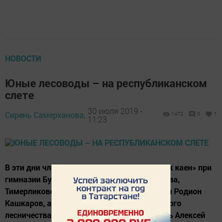
НОВОСТИ
Юные лесоводы – на республиканском
слете
30 июля 2019 -
Сирень Самерханова,
1472
0
1
11:23
В эти дни члены школьного лесничества «Ак каен» при
гимназии Булат Аглиуллин и Залина Газизова,
Тимерликовской школы – Никита Ульянов и Родион
Кашкаров, а также руководитель Нурлатского
лесничества Рустем Галеев, его заместитель Алексей