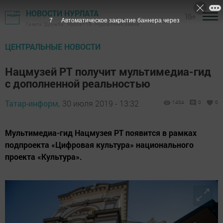
НОВОСТИ НУРЛАТА
16+
6
Автоматическое закрытие баннера через
Газета "Дружба", Нурлат ТВ - Нурлатский район
ЦЕНТРАЛЬНЫЕ НОВОСТИ
Нацмузей РТ получит мультимедиа-гид
с дополненной реальностью
Татар-информ,
30 июля 2019 - 13:32
1404
0
0
Мультимедиа-гид Нацмузея РТ появится в рамках
подпроекта «Цифровая культура» национального
проекта «Культура».