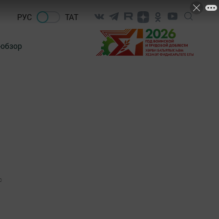
РУС
ТАТ
-обзор
0