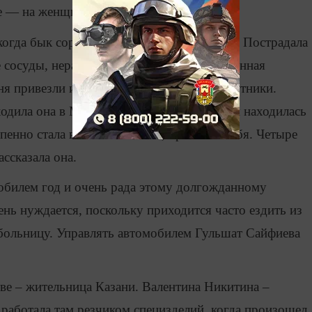
ье — на женщину напал племенной бык.
гда бык сорвался с цепи и на меня напал. Пострадала
 сосуды, неразорванной осталась единственная
ня привезли из деревни в район наши работники.
ходила она в Муслюмово. Почти семь дней находилась
енно стала вставать на ноги, пришла в себя. Четыре
ссказала она.
обилем год и очень рада этому долгожданному
нь нуждается, поскольку приходится часто ездить из
в больницу. Управлять автомобилем Гульшат Сайфиева
ве – жительница Казани. Валентина Никитина –
 работала там резчиком специзделий, когда произошел