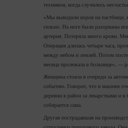
техником, когда случилось несчаст
«Мы выводили коров на пастбище, ко
сильно. На ноге были разорваны все
артерия. Потеряла много крови. Ме
Операция длилась четыре часа, про
между небом и землей. Потом постеп
месяца пролежала в больнице», — ра
Женщина стояла в очереди за автом
событию. Говорит, что в машине оче
деревни в район за лекарствами и 
собирается сама.
Другая пострадавшая на производст
сотрудница порохового завода. Она