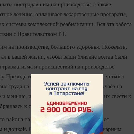
латы пострадавшим на производстве, а также
тное лечение, оплачивает лекарственные препараты,
х системы комплексной реабилитации. Вся эта работа
твии с Правительством РТ.
им на производстве, большого здоровья. Пожелать,
гал в вашей жизни, чтобы ваши близкие всегда были
 травматизма и происшествий на производстве
 Президента РТ. Он всегда требует от нас четкого
не труда на производстве. Несчастных случаев на
 и меньше, и мы стремимся к тому, чтобы их свести к
обращаясь к собравшимся.
о района на церемонию вручения ключей от
м и дочкой. Она работала в колхозе ветеринарным