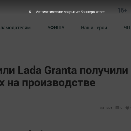
16+
4
Автоматическое закрытие баннера через
кламодателям
АФИША
Наши Герои
ЧП
ли Lada Granta получили
х на производстве
1905
0