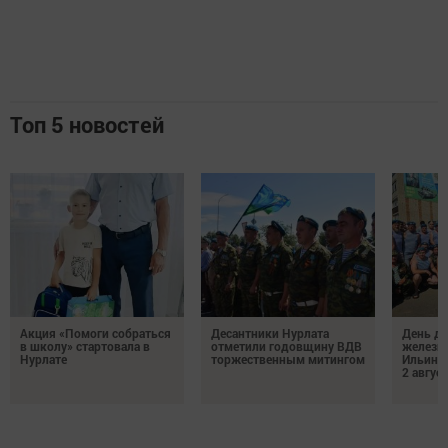
Топ 5 новостей
Акция «Помоги собраться
Десантники Нурлата
День де
в школу» стартовала в
отметили годовщину ВДВ
железн
Нурлате
торжественным митингом
Ильин 
2 авгус