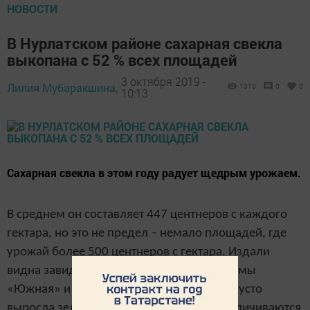
НОВОСТИ
В Нурлатском районе сахарная свекла
выкопана с 52 % всех площадей
3 октября 2019 -
Лилия Мубаракшина,
1370
0
0
10:13
Сахарная свекла в этом году радует щедрым урожаем.
В среднем он составляет 447 центнеров с каждого
гектара, но это не предел – немало площадей, где
урожай более 500 центнеров с гектара. Издали
видна завидная сахарная свекла агрофирмы
«Южная» и на полях около Андреевки – густо
выросла зеленая ботва, день ото дня увеличиваются