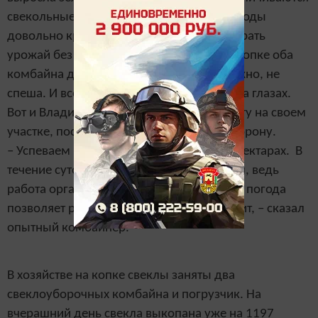
свекольные кучи вдоль дорог, и корнеплоды
довольно крупные. Особенно важно собрать
урожай без потерь, поэтому занятые на копке оба
комбайна двигаются по борозде осторожно, не
спеша. И все же зеленые площади тают на глазах.
Вот и Владимир Антипов, завершив работу на своем
участке, поспешил перейти на другую сторону.
– Успеваем выкапывать свеклу на 10-12 гектарах. В
течение суток техника не останавливается, ведь
работа организована в две смены. Благо, погода
позволяет работать, и техника не подводит, – сказал
опытный комбайнер.
В хозяйстве на копке свеклы заняты два
свеклоуборочных комбайна и погрузчик. На
вчерашний день свекла выкопана уже на 1197