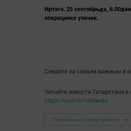
Иртәгә, 25 сентябрьдә, 6.00дә
операциясе узачак.
.
Следите за самым важным и 
Читайте новости Татарстана 
https://max.ru/tatmedia
Перейти на страницу новости