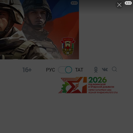
16+
РУС
ТАТ