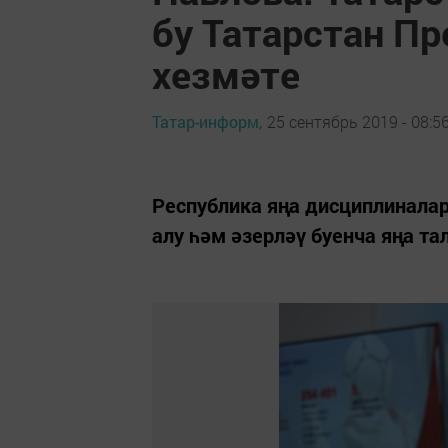
бу Татарстан П
хезмәте
Татар-информ,
25 сентябрь 2019 - 08:5
Республика яңа дисциплиналар
алу һәм әзерләү буенча яңа та