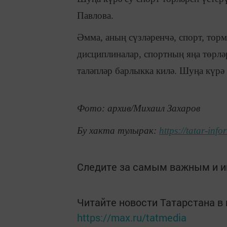
Павлова.
Әмма, аның сүзләренчә, спорт, тор
дисциплиналар, спортның яңа төрлә
таләпләр барлыкка килә. Шуңа күрә
Фото: архив/Михаил Захаров
Бу хакта тулырак:
https://tatar-in
Следите за самым важным и 
Читайте новости Татарстана 
https://max.ru/tatmedia