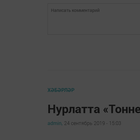
ХӘБӘРЛӘР
Нурлатта «Тонне
admin,
24 сентябрь 2019 - 15:03