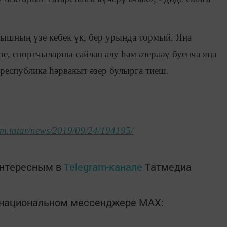
мышның үзе кебек үк, бер урында тормый. Яңа
ре, спортчыларны сайлап алу һәм әзерләү буенча яңа
 республика һәрвакыт әзер булырга тиеш.
form.tatar/news/2019/09/24/194195/
интересным в
Telegram-канале
Татмедиа
в национальном мессенджере MАХ: