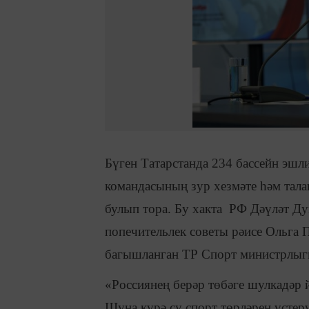
Бүген Татарстанда 234 бассейн эш
командасының зур хезмәте һәм тала
булып тора. Бу хакта РФ Дәүләт Ду
попечительлек советы рәисе Ольга 
багышланган ТР Спорт министрлыгы
«Россиянең берәр төбәге шулкадәр 
Шуңа күрә су спорт төрләрен үстерү