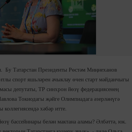
ли. Бу Татарстан Президенты Рөстәм Миңнеханов
нтлы спорт яшьләрен ачыклау өчен старт мәйданчыгы
масы депутаты, ТР синхрон йөзү федерациясенең
Павлова Токиодагы җәйге Олимпиадага әзерләнүгә
 коллегиясендә хәбәр итте.
йөзү бассейннары белән мактана аламы? Әлбәттә, юк.
 векторын Татарстанга күчерү ачык», - диде Ольга