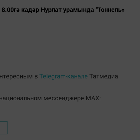
н 8.00гә кадәр Нурлат урамында “Тоннель»
интересным в
Telegram-канале
Татмедиа
в национальном мессенджере MАХ: