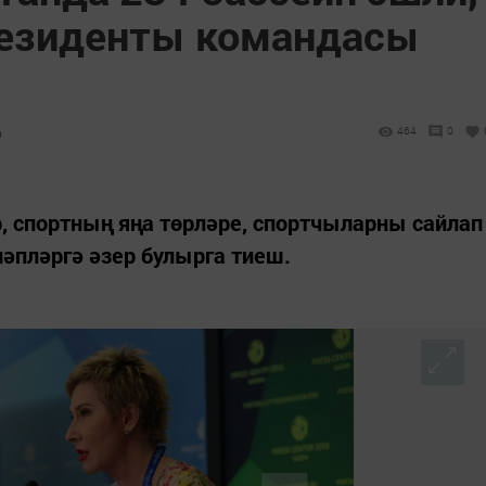
резиденты командасы
6
464
0
, спортның яңа төрләре, спортчыларны сайлап
ләпләргә әзер булырга тиеш.