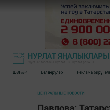
НУРЛАТ ЯҢАЛЫКЛАРЫ
"Дуслык" газетасы, Нурлат ТВ - Нурлат районы
ШӘҺӘР
Белдерүләр
Реклама бирүчел
ЦЕНТРАЛЬНЫЕ НОВОСТИ
Павлова: Татарс