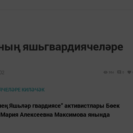
ның яшьгвардиячеләре
02
364
0
нең Яшьләр гвардиясе” активистлары Бөек
 Мария Алексеевна Максимова янында