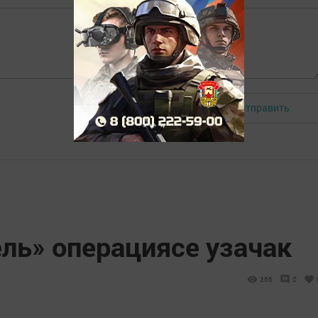
Отправить
Авторизоваться
ль» операциясе узачак
366
0