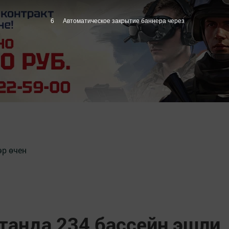
5
Автоматическое закрытие баннера через
әр өчен
танда 234 бассейн эшли,