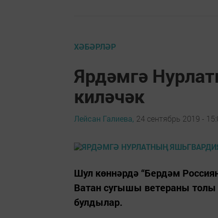
ХӘБӘРЛӘР
Ярдәмгә Нурлат
киләчәк
Лейсан Галиева,
24 сентябрь 2019 - 15:
Шул көннәрдә “Бердәм Россия
Ватан сугышы ветераны толы
булдылар.