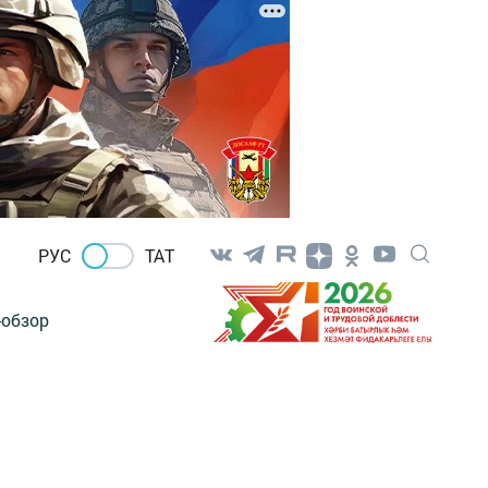
РУС
ТАТ
-обзор
-