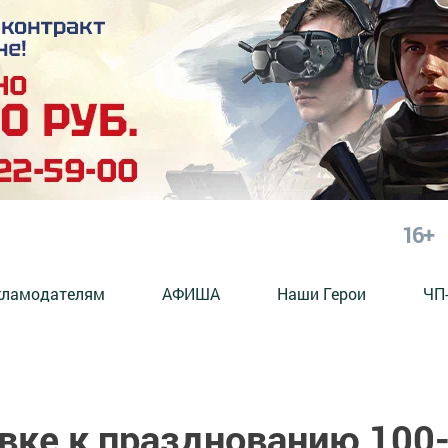
16+
кламодателям
АФИША
Наши Герои
ЧП
вке к празднованию 100