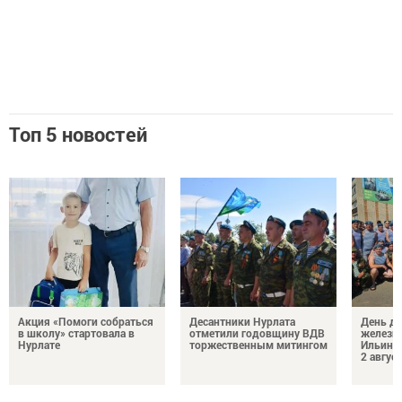
Топ 5 новостей
Акция «Помоги собраться
Десантники Нурлата
День де
в школу» стартовала в
отметили годовщину ВДВ
железн
Нурлате
торжественным митингом
Ильин 
2 авгус