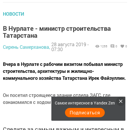
НОВОСТИ
В Нурлате - министр строительства
Татарстана
28 августа 2019 -
Сирень Самерханова,
1255
0
0
07:30
Вчера в Нурлате с рабочим визитом побывал министр
строительства, архитектуры и жилищно-
коммунального хозяйства Татарстана Ирек Файзуллин.
Он посетил строящееся здание отдела ЗАГС, где
ознакомился с ходом работ.
Самое интересное в Yandex Zen
Подписаться
Следите за самым важным и интересным в