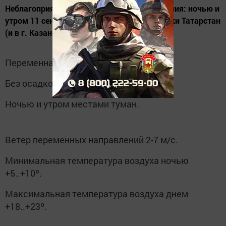
Неблагоприятные метеорологические явления: ночью и
утром 11 сентября на территории Республики Татарстан
(и в г. Казани) местами ожидается туман.
Переменная облачность.
Без осадков.
Ночью и утром местами туман.
Ветер переменных направлений 2-7 м/с.
Минимальная температура воздуха ночью
+5..+10º.
Максимальная температура воздуха днем
+18..+23º.