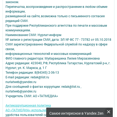
законом.
Перепечатка, воспроизведение и распространение в любом объеме
информации,
размещенной на сайте, возможна только с письменного согласия
редакций СМИ.
При поддержке Республиканского агентства по печати и массовым
коммуникациям.
Наименование СМИ: Нурлат-⁠информ
№ записи о регистрации СМИ, дата: ЭЛ № ФС 77 -⁠ 73782 от 05.10.2018
СМИ зарегистрированно Федеральной службой по надзору в сфере
связи,
информационных технологий и массовых коммуникаций
ФИО главного редактора: Мубаракшина Лилия Мирзазяновна
Адрес редакции: 423040, РФ, Республика Татарстан, Нурлатский р-н, г.
Нурлат, ул. К. Маркса, д. 1 Г
Телефон редакции: 8(84345) 2-36-13
E-mail редакции: redak@list.ru
nurlatweb@yandex.ru
Для сообщений о фактах коррупции: redak@list.ru ,
nurlatweb@yandex.ru
Учредитель СМИ: АО «ТАТМЕДИА»
Антикоррупционная политика
АО «ТАТМЕДИА» использует «cookie»
для персонализации сервисов и
Самое интересное в Yandex Zen
удобства пользователей сайтом.