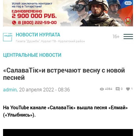
НОВОСТИ НУРЛАТА
16+
Газета "Дружба", Нурлат ТВ - Нурлатский район
ЦЕНТРАЛЬНЫЕ НОВОСТИ
«СалаваТік»и встречают весну с новой
песней
admin,
20 апреля 2022 - 08:36
4384
0
1
На YouTube канале «СалаваТік» вышла песня «Елмай»
(«Улыбнись»).