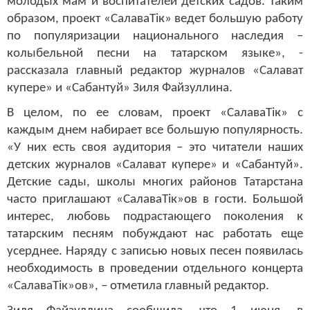
молодых мам и воспитателей детских садов. Таким
образом, проект «СалаваТік» ведет большую работу
по популяризации национального наследия –
колыбельной песни на татарском языке», -
рассказала главный редактор журналов «Салават
купере» и «Сабантуй» Зиля Файзуллина.
В целом, по ее словам, проект «СалаваТік» с
каждым днем набирает все большую популярность.
«У них есть своя аудитория – это читатели наших
детских журналов «Салават купере» и «Сабантуй».
Детские сады, школы многих районов Татарстана
часто приглашают «СалаваТік»ов в гости. Большой
интерес, любовь подрастающего поколения к
татарским песням побуждают нас работать еще
усерднее. Наряду с записью новых песен появилась
необходимость в проведении отдельного концерта
«СалаваТік»ов», – отметила главный редактор.