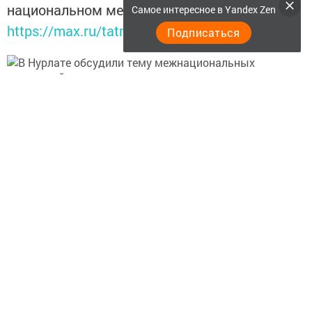
национальном мессенджере MАХ:
Самое интересное в Yandex Zen
https://max.ru/tatmedia
Подписаться
Перейти на страницу новости