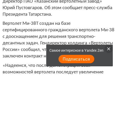
директор ПАО «Казанский вертолетный завод»
Юрий Пустовгаров. Об этом сообщает пресс-служба
Президента Татарстана.
Вертолет Ми-38Т создан на базе
сертифицированного гражданского вертолета Ми-38
с дооснащением для решения транспортно-
десантных задач. Гендиректор холдинга «Вертолеты
России» сообщил, что с Минобороны России
Самое интересное в Yandex Zen
заключен контракт на поставку двух машин Ми-38Т.
Подписаться
«Надеемся, что после демонстрации всех
возможностей вертолета последует увеличение
объемов закупки со стороны нашего главного
заказчика. Также это открывает для нас перспективы
на внешних рынках. С „Рособоронэкспорт“ работа в
данном направлении уже начата», — отметил
Андрей Богинский.
По словам Юрия Пустовгарова, вертолет Ми-38Т