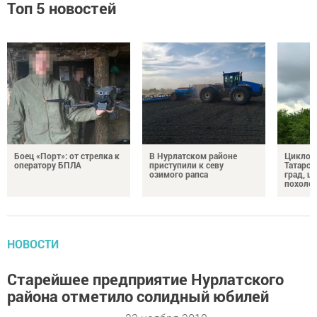
Топ 5 новостей
Боец «Порт»: от стрелка к
В Нурлатском районе
Циклон 
оператору БПЛА
приступили к севу
Татарст
озимого рапса
град, ш
похоло
НОВОСТИ
Старейшее предприятие Нурлатского
района отметило солидный юбилей