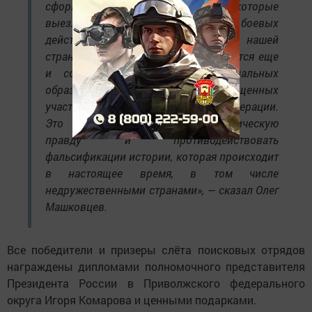
сформировано 446 отряда, которые
выезжают в экспедиции на места боевых
действий в самые разные регионы нашей
страны. Сейчас поисковики занимаются еще
и созданием музеев в муниципальных
образованиях и школах, посвященных
участникам специальной военной операции.
Это позволяет защищать историческую
правду и противодействовать
фальсификации истории, которая происходит
в настоящее время, в том числе
недружественными странами», — сказал Олег
Машковцев.
Все победители и призеры слёта поисковых отрядов
награждены дипломами полномочного представителя
Президента России в Приволжского федерального
округа Игоря Комарова и ценными подарками.