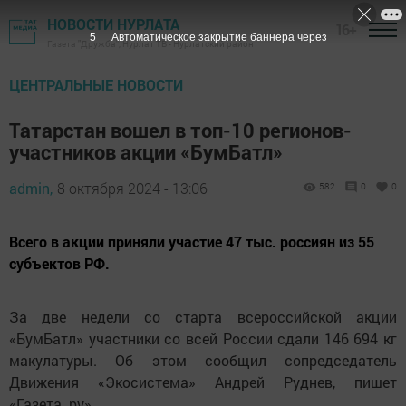
НОВОСТИ НУРЛАТА
16+
4
Автоматическое закрытие баннера через
Газета "Дружба", Нурлат ТВ - Нурлатский район
ЦЕНТРАЛЬНЫЕ НОВОСТИ
Татарстан вошел в топ-10 регионов-
участников акции «БумБатл»
admin,
8 октября 2024 - 13:06
582
0
0
Всего в акции приняли участие 47 тыс. россиян из 55
субъектов РФ.
За две недели со старта всероссийской акции
«БумБатл» участники со всей России сдали 146 694 кг
макулатуры. Об этом сообщил сопредседатель
Движения «Экосистема» Андрей Руднев, пишет
«Газета. ру».