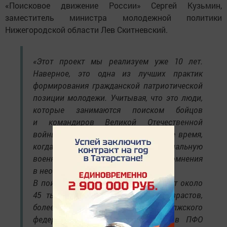
«Поисковое движение России» Сергей Кузьмин,
заместитель министра молодежной политики
Нижегородской области Лев Скитневский.
«Этот проект мы реализуем уже 10 лет.
Наверное, это одна из лучших практик
формирования гражданской патриотической
позиции молодежи. Учитывая, что это люди,
которые занимаются поиском бойцов
и командиров Великой Отечественной
войны, ни у кого из них в настоящее время,
когда наша страна проводит специальную
военную операцию, не возникает сомнения
в необходимости такой работы.
В поисковое движение России входит около
45 тысяч людей самых разных возрастов,
более 11 тысяч из них из Приволжского
федерального округа. За 10 лет в ПФО