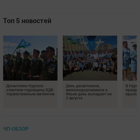
Топ 5 новостей
Десантники Нурлата
День десантников,
В Нурла
отметили годовщину ВДВ
железнодорожников и
праздни
торжественным митингом
Ильин день выпадают на
крылья
2 августа
ЧП-ОБЗОР