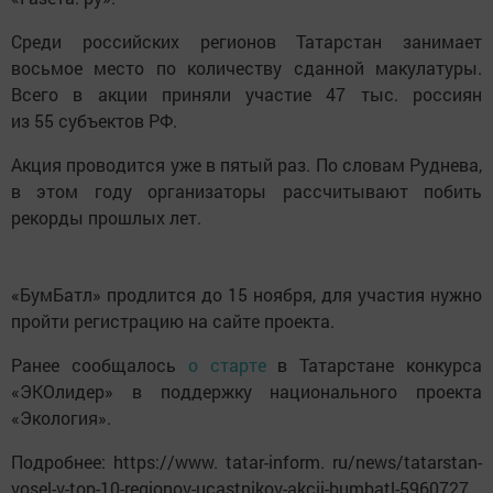
Среди российских регионов Татарстан занимает
восьмое место по количеству сданной макулатуры.
Всего в акции приняли участие 47 тыс. россиян
из 55 субъектов РФ.
Акция проводится уже в пятый раз. По словам Руднева,
в этом году организаторы рассчитывают побить
рекорды прошлых лет.
«БумБатл» продлится до 15 ноября, для участия нужно
пройти регистрацию на сайте проекта.
Ранее сообщалось
о старте
в Татарстане конкурса
«ЭКОлидер» в поддержку национального проекта
«Экология».
Подробнее: https://www. tatar-inform. ru/news/tatarstan-
vosel-v-top-10-regionov-ucastnikov-akcii-bumbatl-5960727