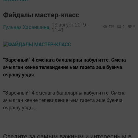
Файдалы мастер-класс
13 август 2019 -
Гульназ Хасаншина,
620
0
0
11:41
“Заречный” 4 сменага балаларны кабул итте. Смена
ачылган көнне телевидение һәм газета эше буенча
очрашу узды.
“Заречный” 4 сменага балаларны кабул итте. Смена
ачылган көнне телевидение һәм газета эше буенча
очрашу узды.
Следите за самым важным и интересным в