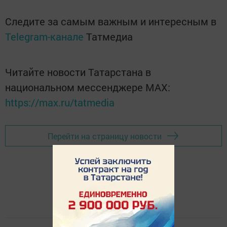
Следите за самым важным и интересным в
Telegram-канале
Татмедиа
Читайте новости Татарстана в
национальном мессенджере MАХ:
https://max.ru/tatmedia
Перейти на страницу новости