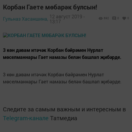
Корбан Гаете мөбарәк булсын!
12 август 2019 -
Гульназ Хасаншина,
692
0
0
13:17
3 көн дәвам итәчәк Корбан бәйрәмен Нурлат
мөселманнары Гает намазы белән башлап җибәрде.
3 көн дәвам итәчәк Корбан бәйрәмен Нурлат
мөселманнары Гает намазы белән башлап җибәрде.
Следите за самым важным и интересным в
Telegram-канале
Татмедиа