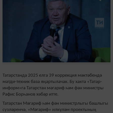
Татарстанда 2025 елга 39 коррекция мәктәбендә
матди-техник база яңартылачак. Бу хакта «Татар-
информ»га Татарстан мәгариф һәм фән министры
Рафис Борһанов хәбәр итте.
Татарстан Мәгариф һәм фән министрлыгы башлыгы
сүзләренчә, «Мәгариф» илкүләм проектының