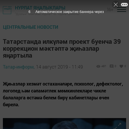
НУРЛАТ ЯҢАЛЫКЛАРЫ
16+
5
Автоматическое закрытие баннера через
"Дуслык" газетасы, Нурлат ТВ - Нурлат районы
ЦЕНТРАЛЬНЫЕ НОВОСТИ
Татарстанда илкүләм проект буенча 39
коррекцион мәктәптә җиһазлар
яңартыла
Татар-информ,
14 август 2019 - 11:49
481
0
0
Җиһазлар хезмәт остаханәләре, психолог, дефектолог,
логопед һәм сәламәтлек мөмкинлекләре чикле
балаларга өстәмә белем бирү кабинетлары өчен
бирелә.