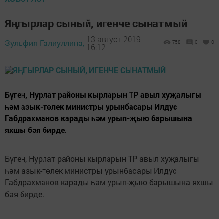
Яңгырлар сыный, игенче сынатмый
13 август 2019 -
Зульфия Галиуллина,
758
0
0
16:12
Бүген, Нурлат районы кырларын ТР авыл хуҗалыгы
һәм азык-төлек министры урынбасары Илдус
Габдрахманов карады һәм урып-җыю барышына
яхшы бәя бирде.
Бүген, Нурлат районы кырларын ТР авыл хуҗалыгы
һәм азык-төлек министры урынбасары Илдус
Габдрахманов карады һәм урып-җыю барышына яхшы
бәя бирде.