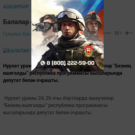
ХӘБӘРЛӘР
Балалар өчен булсын!
13 август 2019 -
Гульназ Хасаншина,
641
0
0
14:26
Нурлат урамы 24, 26 нчы йортларда яшәүчеләр “Безнең
ишегалды” республика программасы кысаларында
депутат белән очрашты.
Нурлат урамы 24, 26 нчы йортларда яшәүчеләр
“Безнең ишегалды” республика программасы
кысаларында депутат белән очрашты.