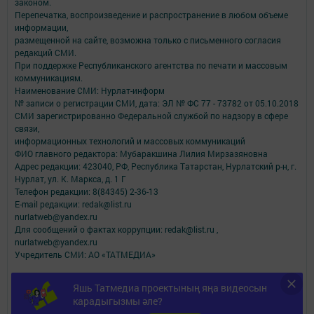
законом.
Перепечатка, воспроизведение и распространение в любом объеме
информации,
размещенной на сайте, возможна только с письменного согласия
редакций СМИ.
При поддержке Республиканского агентства по печати и массовым
коммуникациям.
Наименование СМИ: Нурлат-⁠информ
№ записи о регистрации СМИ, дата: ЭЛ № ФС 77 -⁠ 73782 от 05.10.2018
СМИ зарегистрированно Федеральной службой по надзору в сфере
связи,
информационных технологий и массовых коммуникаций
ФИО главного редактора: Мубаракшина Лилия Мирзазяновна
Адрес редакции: 423040, РФ, Республика Татарстан, Нурлатский р-н, г.
Нурлат, ул. К. Маркса, д. 1 Г
Телефон редакции: 8(84345) 2-36-13
E-mail редакции: redak@list.ru
nurlatweb@yandex.ru
Для сообщений о фактах коррупции: redak@list.ru ,
nurlatweb@yandex.ru
Учредитель СМИ: АО «ТАТМЕДИА»
Антикоррупционная политика
Яшь Татмедиа проектының яңа видеосын
АО «ТАТМЕДИА» использует «cookie»
для персонализации сервисов и
карадыгызмы әле?
удобства пользователей сайтом.