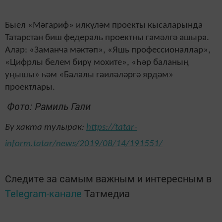
Быел «Мәгариф» илкүләм проекты кысаларында
Татарстан биш федераль проектны гамәлгә ашыра.
Алар: «Заманча мәктәп», «Яшь профессионаллар»,
«Цифрлы белем бирү мохите», «Һәр баланың
уңышы» һәм «Балалы гаиләләргә ярдәм»
проектлары.
Фото: Рамиль Гали
Бу хакта тулырак:
https://tatar-
inform.tatar/news/2019/08/14/191551/
Следите за самым важным и интересным в
Telegram-канале
Татмедиа