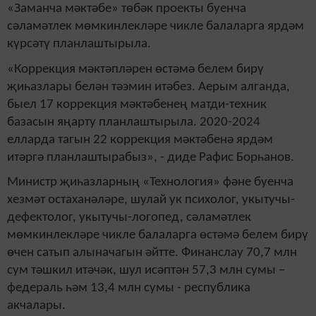
«Заманча мәктәбе» төбәк проекты буенча
сәламәтлек мөмкинлекләре чикле балаларга ярдәм
күрсәтү планлаштырыла.
«Коррекция мәктәпләрен өстәмә белем бирү
җиһазлары белән тәэмин итәбез. Аерым алганда,
быел 17 коррекция мәктәбенең матди-техник
базасын яңарту планлаштырыла. 2020-2024
елларда тагын 22 коррекция мәктәбенә ярдәм
итәргә планлаштырабыз», - диде Рафис Борһанов.
Министр җиһазларның «Технология» фәне буенча
хезмәт остаханәләре, шулай ук психолог, укытучы-
дефектолог, укытучы-логопед, сәламәтлек
мөмкинлекләре чикле балаларга өстәмә белем бирү
өчен сатып алыначагын әйтте. Финанслау 70,7 млн
сум тәшкил итәчәк, шул исәптән 57,3 млн сумы –
федераль һәм 13,4 млн сумы - республика
акчалары.