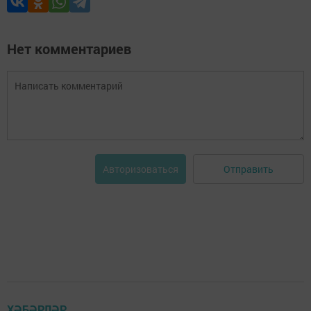
Нет комментариев
Отправить
Авторизоваться
ХӘБӘРЛӘР