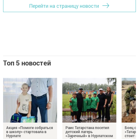
Перейти на страницу новости
Топ 5 новостей
Акция «Помоги собраться
Раис Татарстана посетил
Боец с
в школу» стартовала в
детский лагерь
«Татари
Нурлате
«Заречный» в Нурлатском
стоит н