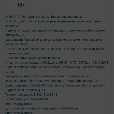
16+
© 2011 - 2026. Нурлат-⁠информ. Все права защищены.
© ТАТМЕДИА. Все материалы, размещенные на сайте, защищены
законом.
Перепечатка, воспроизведение и распространение в любом объеме
информации,
размещенной на сайте, возможна только с письменного согласия
редакций СМИ.
При поддержке Республиканского агентства по печати и массовым
коммуникациям.
Наименование СМИ: Нурлат-⁠информ
№ записи о регистрации СМИ, дата: ЭЛ № ФС 77 -⁠ 73782 от 05.10.2018
СМИ зарегистрированно Федеральной службой по надзору в сфере
связи,
информационных технологий и массовых коммуникаций
ФИО главного редактора: Мубаракшина Лилия Мирзазяновна
Адрес редакции: 423040, РФ, Республика Татарстан, Нурлатский р-н, г.
Нурлат, ул. К. Маркса, д. 1 Г
Телефон редакции: 8(84345) 2-36-13
E-mail редакции: redak@list.ru
nurlatweb@yandex.ru
Для сообщений о фактах коррупции: redak@list.ru ,
nurlatweb@yandex.ru