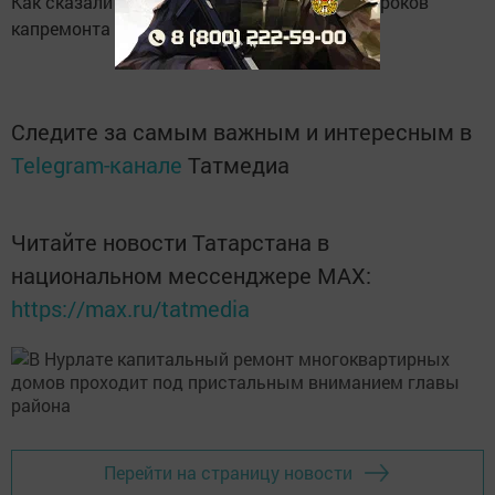
Как сказали подрядчики, для затягивания сроков
капремонта нет никаких причин.
Следите за самым важным и интересным в
Telegram-канале
Татмедиа
Читайте новости Татарстана в
национальном мессенджере MАХ:
https://max.ru/tatmedia
Перейти на страницу новости