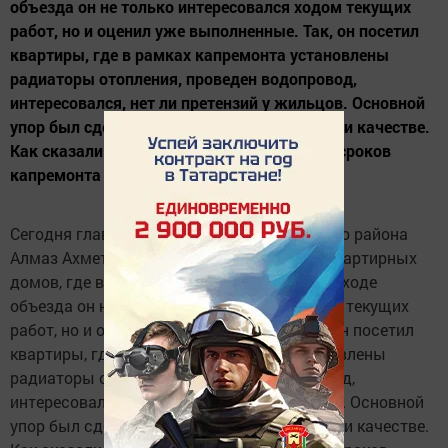
объезда он не только интересовался ходом текущих
работ, но и оценил уже выполненные. Так, он посетил
квартиры, где в рамках капремонта установлены
радиаторы отопления, проведен водопровод,
интересовался, нет ли претензий у жильцов. Основной
упор был сделан на сроках сдачи объектов и качестве.
Как сказали подрядчики, для затягивания сроков
капремонта нет никаких причин.
Сегодня глава Нурлатского муниципального района
Алмаз Ахметшин совершил объезд многоквартирных
домов, где ведется капитальный ремонт. В ходе
объезда он не только интересовался ходом текущих
работ, но и оценил уже выполненные. Так, он посетил
квартиры, где в рамках капремонта установлены
радиаторы отопления, проведен водопровод,
интересовался, нет ли претензий у жильцов. Основной
упор был сделан на сроках сдачи объектов и качестве.