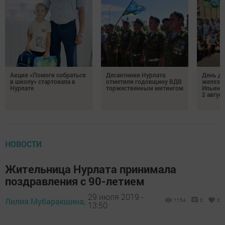
Акция «Помоги собраться
Десантники Нурлата
День де
в школу» стартовала в
отметили годовщину ВДВ
железн
Нурлате
торжественным митингом
Ильин 
2 авгус
НОВОСТИ
Жительница Нурлата принимала
поздравления с 90-летием
29 июля 2019 -
Лилия Мубаракшина,
1154
0
0
13:50