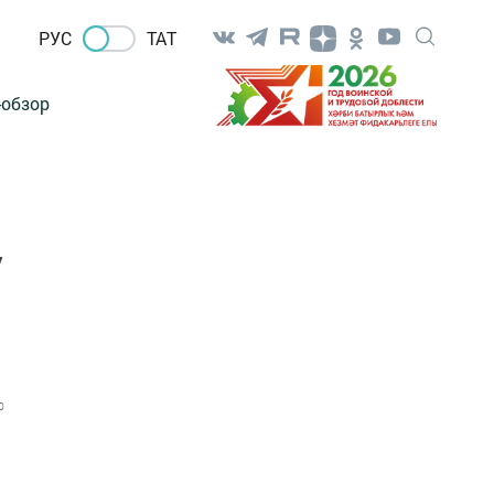
РУС
ТАТ
-обзор
у
0