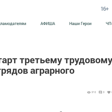
16+
кламодателям
АФИША
Наши Герои
ЧП
тарт третьему трудовом
трядов аграрного
310
0