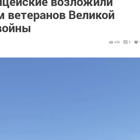
ицейские возложили
м ветеранов Великой
войны
430
0