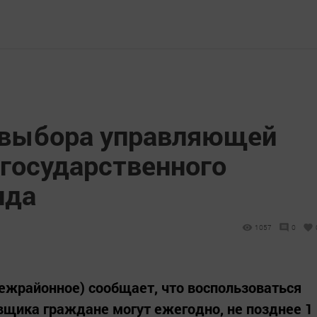
 выбора управляющей
егосударственного
нда
1057
0
межрайонное) сообщает, что воспользоваться
вщика граждане могут ежегодно, не позднее 1