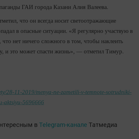
опаганды ГАИ города Казани Алия Валеева.
метил, что он всегда носит светоотражающие
опадал в опасные ситуации. «Я регулярно участвую в
, что нет ничего сложного в том, чтобы наклеить
, и это может спасти жизнь», — отметил Тимур.
ety/28-11-2019/menya-ne-zametili-v-temnote-sotrudniki-
yu-aktsiyu-5696666
интересным в
Telegram-канале
Татмедиа