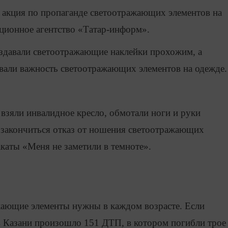
 акция по пропаганде светоотражающих элементов на
ционное агентство «Татар-информ».
здавали светоотражающие наклейки прохожим, а
вали важность светоотражающих элементов на одежде.
взяли инвалидное кресло, обмотали ноги и руки
 закончиться отказ от ношения светоотражающих
акаты «Меня не заметили в темноте».
жающие элементы нужны в каждом возрасте. Если
 в Казани произошло 151 ДТП, в котором погибли трое