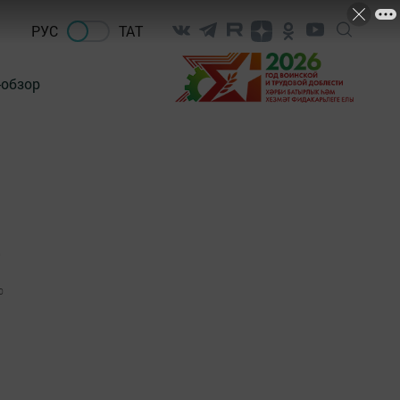
РУС
ТАТ
-обзор
е
0