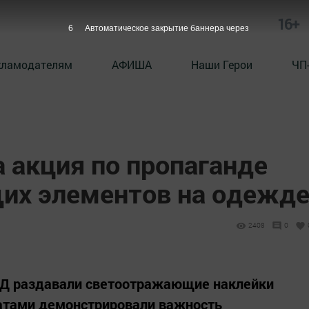
16+
5
Автоматическое закрытие баннера через
кламодателям
АФИША
Наши Герои
ЧП
 акция по пропаганде
их элементов на одежд
2408
0
ДД раздавали светоотражающие наклейки
катами демонстрировали важность