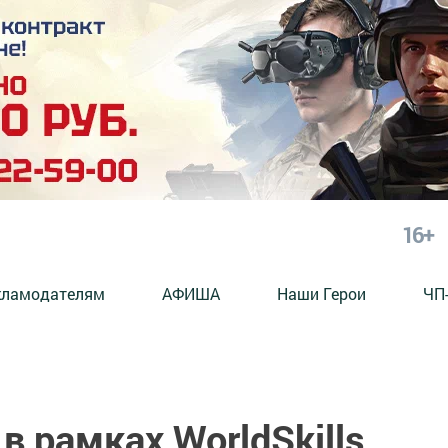
16+
кламодателям
АФИША
Наши Герои
ЧП
в рамках WorldSkills