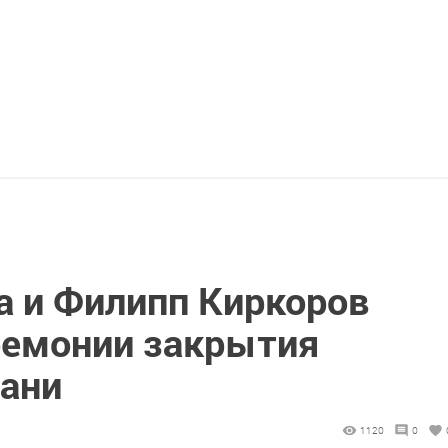
а и Филипп Киркоров
ремонии закрытия
зани
1120
0