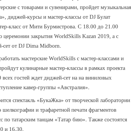
терские с товарами и сувенирами, пройдет музыкальна
», диджей-курсы и мастер-классы от DJ Булат
тер-класс от Мити Бурмистрова. С 18.00 до 21.00
 церемонии закрытия WorldSkills Kazan 2019, а с
й-сет от DJ Dima Midborn.
работать мастерские WorldSkills с мастер-классами и
пройдут кулинарные мастер-классы в рамках проекта
 всех гостей ждет диджей-сет на на виниловых
ступление кавер-группы «Австралия».
оится спектакль «БукаЖка» от творческой лаборатории
о шелкографии и трафаретной печати фрагментов
с по татарским танцам «Татар бию». Также состоятся
0 и 16.30.