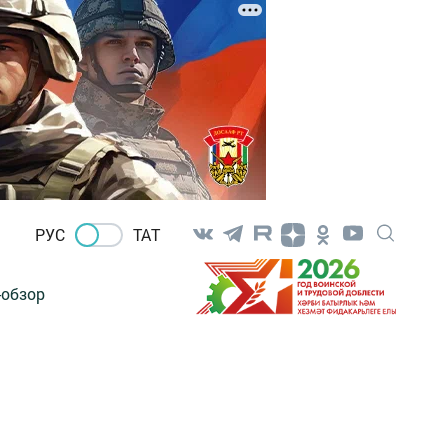
РУС
ТАТ
-обзор