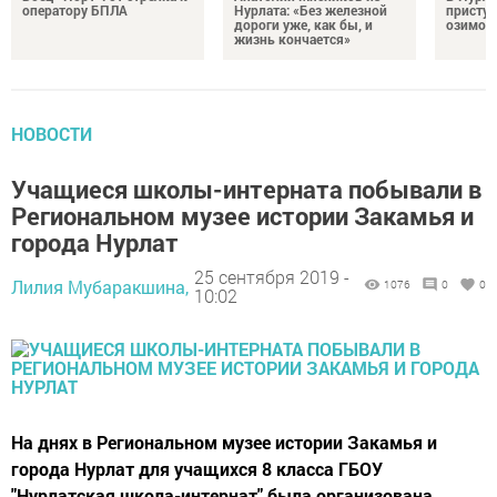
оператору БПЛА
Нурлата: «Без железной
приступ
дороги уже, как бы, и
озимого
жизнь кончается»
НОВОСТИ
Учащиеся школы-интерната побывали в
Региональном музее истории Закамья и
города Нурлат
25 сентября 2019 -
Лилия Мубаракшина,
1076
0
0
10:02
На днях в Региональном музее истории Закамья и
города Нурлат для учащихся 8 класса ГБОУ
"Нурлатская школа-интернат" была организована