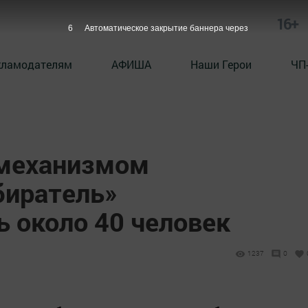
16+
5
Автоматическое закрытие баннера через
кламодателям
АФИША
Наши Герои
ЧП
 механизмом
биратель»
 около 40 человек
1237
0