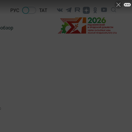
РУС
ТАТ
-обзор
0