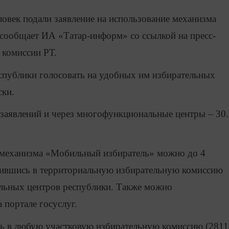
ловек подали заявление на использование механизма
сообщает ИА «Татар-информ» со ссылкой на пресс-
 комиссии РТ.
спублики голосовать на удобных им избирательных
ски.
 заявлений и через многофункциональные центры – 30.
е механизма «Мобильный избиратель» можно до 4
атившись в территориальную избирательную комиссию
льных центров республики. Также можно
 портале госуслуг.
ть в любую участковую избирательную комиссию (2811