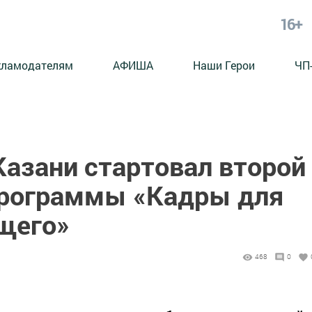
16+
кламодателям
АФИША
Наши Герои
ЧП
Казани стартовал второй
программы «Кадры для
щего»
468
0