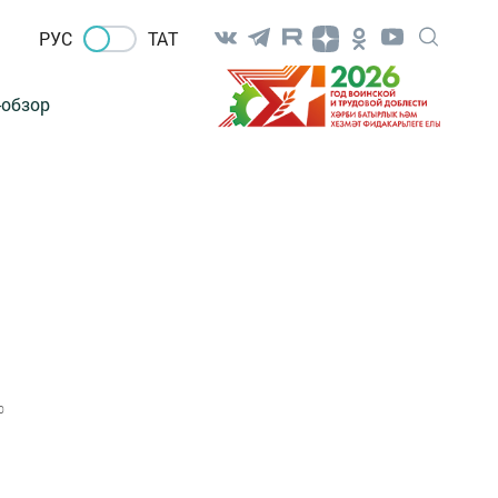
РУС
ТАТ
-обзор
0