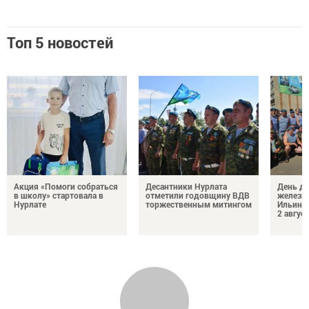
Топ 5 новостей
Акция «Помоги собраться
Десантники Нурлата
День де
в школу» стартовала в
отметили годовщину ВДВ
железн
Нурлате
торжественным митингом
Ильин 
2 авгус