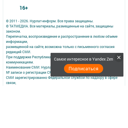
16+
© 2011 - 2026. Нурлат-⁠информ. Все права защищены.
© ТАТМЕДИА. Все материалы, размещенные на сайте, защищены
законом.
Перепечатка, воспроизведение и распространение в любом объеме
информации,
размещенной на сайте, возможна только с письменного согласия
редакций СМИ.
При поддержке Республиканского агентства по печати и массовым
Самое интересное в Yandex Zen
коммуникациям.
Наименование СМИ: Нурлат-⁠информ
Подписаться
№ записи о регистрации СМИ, дата: ЭЛ № ФС 77 -⁠ 73782 от 05.10.2018
СМИ зарегистрированно Федеральной службой по надзору в сфере
связи,
информационных технологий и массовых коммуникаций
ФИО главного редактора: Мубаракшина Лилия Мирзазяновна
Адрес редакции: 423040, РФ, Республика Татарстан, Нурлатский р-н, г.
Нурлат, ул. К. Маркса, д. 1 Г
Телефон редакции: 8(84345) 2-36-13
E-mail редакции: redak@list.ru
nurlatweb@yandex.ru
Для сообщений о фактах коррупции: redak@list.ru ,