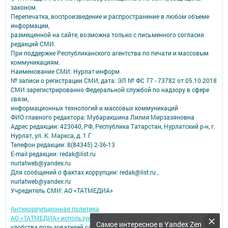
законом.
Перепечатка, воспроизведение и распространение в любом объеме
информации,
размещенной на сайте, возможна только с письменного согласия
редакций СМИ.
При поддержке Республиканского агентства по печати и массовым
коммуникациям.
Наименование СМИ: Нурлат-⁠информ
№ записи о регистрации СМИ, дата: ЭЛ № ФС 77 -⁠ 73782 от 05.10.2018
СМИ зарегистрированно Федеральной службой по надзору в сфере
связи,
информационных технологий и массовых коммуникаций
ФИО главного редактора: Мубаракшина Лилия Мирзазяновна
Адрес редакции: 423040, РФ, Республика Татарстан, Нурлатский р-н, г.
Нурлат, ул. К. Маркса, д. 1 Г
Телефон редакции: 8(84345) 2-36-13
E-mail редакции: redak@list.ru
nurlatweb@yandex.ru
Для сообщений о фактах коррупции: redak@list.ru ,
nurlatweb@yandex.ru
Учредитель СМИ: АО «ТАТМЕДИА»
Антикоррупционная политика
АО «ТАТМЕДИА» использует «cookie»
для персонализации сервисов и
Самое интересное в Yandex Zen
удобства пользователей сайтом.