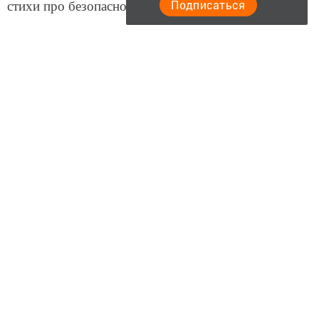
Подписаться
стихи про безопасность и о мире на земле.
М. Т. Кабирова, воспитатель «Детский сад №11
«Пчелка»
Следите за самым важным и интересным в
Telegram-канале
Татмедиа
Читайте новости Татарстана в
национальном мессенджере MАХ:
https://max.ru/tatmedia
Перейти на страницу новости