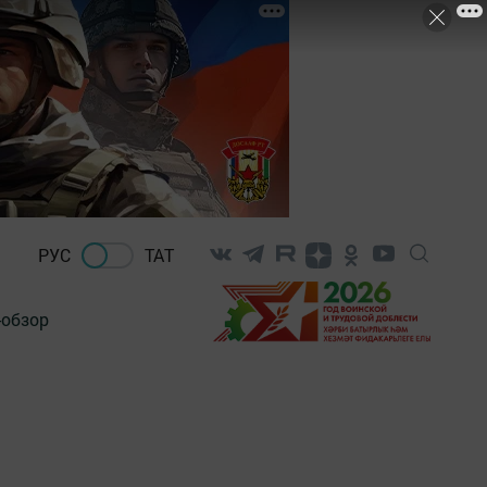
РУС
ТАТ
-обзор