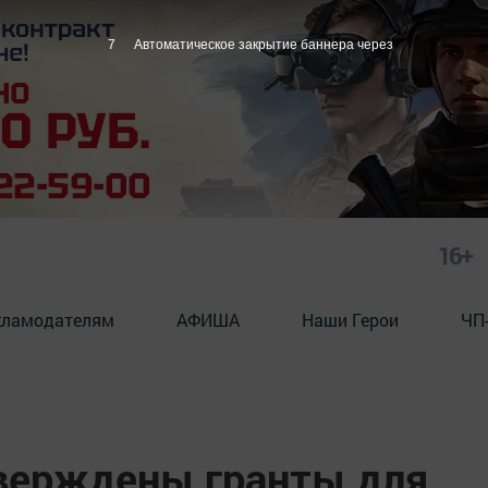
6
Автоматическое закрытие баннера через
16+
кламодателям
АФИША
Наши Герои
ЧП
тверждены гранты для