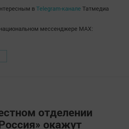
интересным в
Telegram-канале
Татмедиа
в национальном мессенджере MАХ:
естном отделении
 Россия» окажут