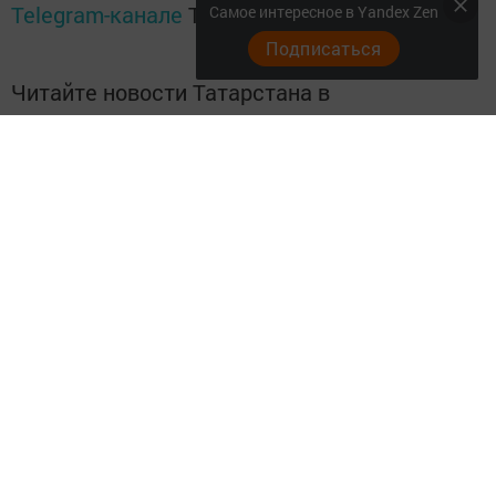
Telegram-канале
Татмедиа
Самое интересное в Yandex Zen
Подписаться
Читайте новости Татарстана в
национальном мессенджере MАХ:
https://max.ru/tatmedia
Теги:
ТЕАТРАЛЬНОЕ ПРИВОЛЖЬЕ
Перейти на страницу новости