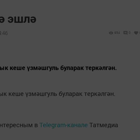
ә эшлә
4:46
654
0
ык кеше үзмәшгуль буларак теркәлгән.
ык кеше үзмәшгуль буларак теркәлгән.
интересным в
Telegram-канале
Татмедиа