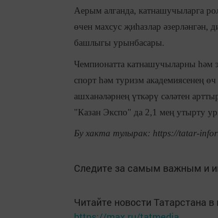
Аерым алганда, катнашучыларга ро
өчен махсус җиһазлар әзерләнгән, 
башлыгы урынбасары.
Чемпионатта катнашучыларны һәм э
спорт һәм туризм академиясенең өч
ашханәләрнең үткәрү сәләтен артт
"Казан Экспо" да 2,1 мең утырту у
Бу хакта тулырак: https://tatar-info
Следите за самым важным и 
Читайте новости Татарстана 
https://max.ru/tatmedia