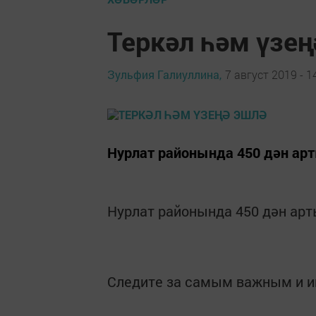
Теркәл һәм үзең
Зульфия Галиуллина,
7 август 2019 - 1
Нурлат районында 450 дән арт
Нурлат районында 450 дән арт
Следите за самым важным и 