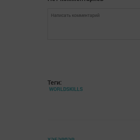
Теги:
WORLDSKILLS
ХӘБӘРЛӘР