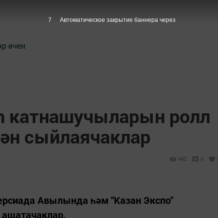
6
Автоматическое закрытие баннера через
әр өчен
an катнашучыларын ролл
лән сыйлаячаклар
492
0
рсиада Авылында һәм "Казан Экспо"
 ашатачаклар.