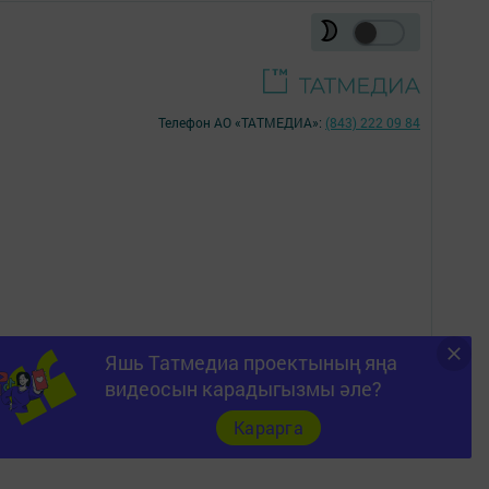
Телефон АО «ТАТМЕДИА»:
(843) 222 09 84
Яшь Татмедиа проектының яңа
16+
видеосын карадыгызмы әле?
Карарга