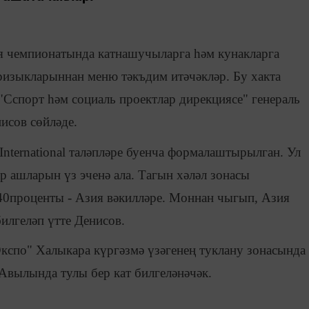
ья чемпионатында катнашучыларга һәм кунакларга
ризыкларыннан меню тәкъдим итәчәкләр. Бу хакта
Сспорт һәм социаль проектлар дирекциясе" генераль
исов сөйләде.
International таләпләре буенча формалаштырылган. Ул
р ашларын үз эченә ала. Тагын хәләл зонасы
0проценты - Азия вәкилләре. Моннан чыгып, Азия
илгеләп үтте Денисов.
Экспо" Халыкара күргәзмә үзәгенең туклану зонасында
 Авылында тулы бер кат билгеләнәчәк.