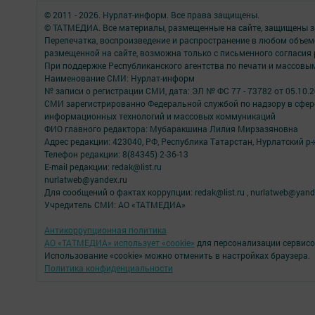
© 2011 - 2026. Нурлат-⁠информ. Все права защищены.
© ТАТМЕДИА. Все материалы, размещенные на сайте, защищены з
Перепечатка, воспроизведение и распространение в любом объе
размещенной на сайте, возможна только с письменного согласия
При поддержке Республиканского агентства по печати и массов
Наименование СМИ: Нурлат-⁠информ
№ записи о регистрации СМИ, дата: ЭЛ № ФС 77 -⁠ 73782 от 05.10.
СМИ зарегистрированно Федеральной службой по надзору в сфере
информационных технологий и массовых коммуникаций
ФИО главного редактора: Мубаракшина Лилия Мирзазяновна
Адрес редакции: 423040, РФ, Республика Татарстан, Нурлатский р-н, 
Телефон редакции: 8(84345) 2-36-13
E-mail редакции: redak@list.ru
nurlatweb@yandex.ru
Для сообщений о фактах коррупции: redak@list.ru , nurlatweb@yand
Учредитель СМИ: АО «ТАТМЕДИА»
Антикоррупционная политика
АО «ТАТМЕДИА» использует «cookie»
для персонализации сервисо
Использование «cookie» можно отменить в настройках браузера.
Политика конфиденциальности