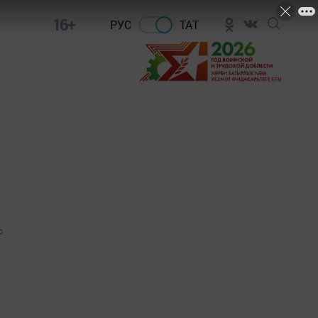
16+
РУС
ТАТ
0