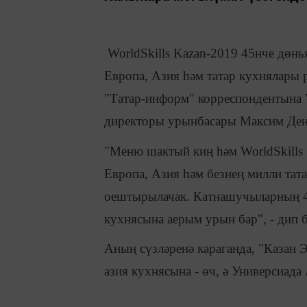
WorldSkills Kazan-2019 45нче дөн
Европа, Азия һәм татар кухнялары 
"Татар-информ" корреспондентына "
директоры урынбасары Максим Ден
"Меню шактый киң һәм WorldSkills 
Европа, Азия һәм безнең милли тата
оештырылачак. Катнашучыларның 4
кухнясына аерым урын бар", - дип б
Аның сүзләренә караганда, "Казан 
азия кухнясына - өч, ә Универсиада