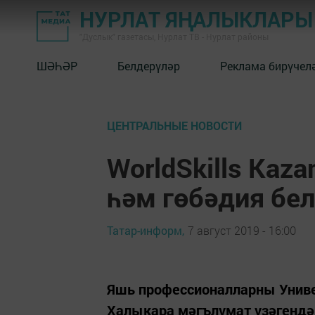
НУРЛАТ ЯҢАЛЫКЛАРЫ
"Дуслык" газетасы, Нурлат ТВ - Нурлат районы
ШӘҺӘР
Белдерүләр
Реклама бирүчел
ЦЕНТРАЛЬНЫЕ НОВОСТИ
WorldSkills Kaz
һәм гөбәдия бе
Татар-информ,
7 август 2019 - 16:00
Яшь профессионалларны Униве
Халыкара мәгълүмат үзәгендә