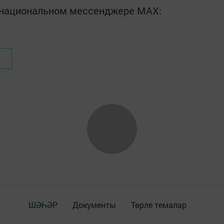
в национальном мессенджере MАХ:
ШӘҺӘР
Документы
Төрле темалар