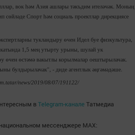
лллар, вок һәм Азия ашлары тәкъдим ителәчәк. Моның
дип сөйләде Спорт һәм социаль проектлар дирекциясе
кспертларны тукландыру өчен Идел буе физкультура,
 катында 1,5 мең утырту урыны, шулай ук
ыру өчен өстәмә вакытлы корылмалар оештырылачак.
рыны булдырылачак", - диде агентлык әңгәмәдәше.
rm.tatar/news/2019/08/07/191122/
интересным в
Telegram-канале
Татмедиа
в национальном мессенджере MАХ: