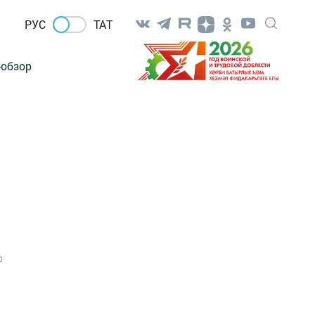
РУС
ТАТ
-обзор
0