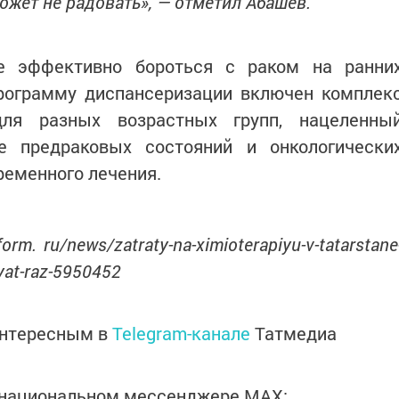
может не радовать», — отметил Абашев.
ее эффективно бороться с раком на ранни
программу диспансеризации включен комплек
для разных возрастных групп, нацеленны
е предраковых состояний и онкологически
ременного лечения.
orm. ru/news/zatraty-na-ximioterapiyu-v-tatarstane
-pyat-raz-5950452
интересным в
Telegram-канале
Татмедиа
в национальном мессенджере MАХ: