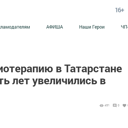
16+
кламодателям
АФИША
Наши Герои
ЧП
иотерапию в Татарстане
ть лет увеличились в
451
0