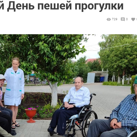
 День пешей прогулки
729
0