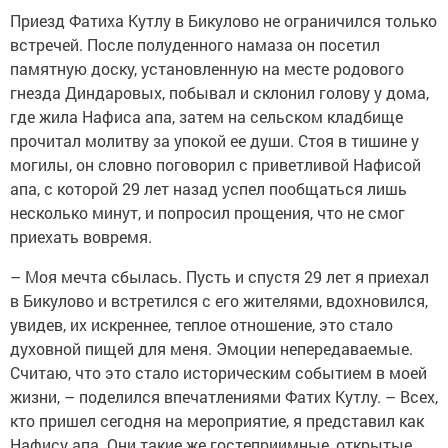
Приезд Фатиха Кутлу в Бикулово не ограничился только
встречей. После полуденного намаза он посетил
памятную доску, установленную на месте родового
гнезда Диндаровых, побывал и склонил голову у дома,
где жила Нафиса апа, затем на сельском кладбище
прочитал молитву за упокой ее души. Стоя в тишине у
могилы, он словно поговорил с приветливой Нафисой
апа, с которой 29 лет назад успел пообщаться лишь
несколько минут, и попросил прощения, что не смог
приехать вовремя.
– Моя мечта сбылась. Пусть и спустя 29 лет я приехал
в Бикулово и встретился с его жителями, вдохновился,
увидев, их искреннее, теплое отношение, это стало
духовной пищей для меня. Эмоции непередаваемые.
Считаю, что это стало историческим событием в моей
жизни, – поделился впечатлениями Фатих Кутлу. – Всех,
кто пришел сегодня на мероприятие, я представил как
Нафису апа. Они такие же гостеприимные, открытые,