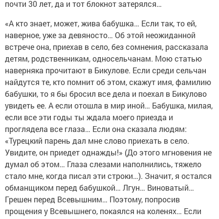
почти 30 лет, да и тот блокнот затерялся…
«А кто знает, может, жива бабушка… Если так, то ей,
наверное, уже за девяносто… Об этой неожиданной
встрече она, приехав в село, без сомнения, рассказала
детям, родственникам, односельчанам. Мою статью
наверняка прочитают в Бикулове. Если среди сельчан
найдутся те, кто помнит об этом, скажут имя, фамилию
бабушки, то я бы бросил все дела и поехал в Бикулово
увидеть ее. А если отошла в мир иной… Бабушка, милая,
если все эти годы ты ждала моего приезда и
проглядела все глаза… Если она сказала людям:
«Турецкий парень дал мне слово приехать в село.
Увидите, он приедет однажды!» (До этого мгновения не
думал об этом… Глаза слезами наполнились, тяжело
стало мне, когда писал эти строки…). Значит, я остался
обманщиком перед бабушкой… Лгун… Виноватый…
Грешен перед Всевышним… Поэтому, попросив
прощения у Всевышнего, покаялся на коленях… Если