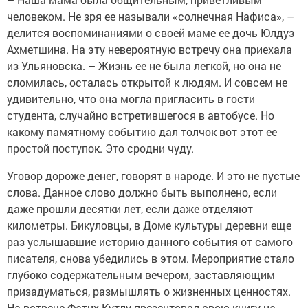
человеком. Не зря ее называли «солнечная Нафиса», –
делится воспоминаниями о своей маме ее дочь Юлдуз
Ахметшина. На эту невероятную встречу она приехала
из Ульяновска. – Жизнь ее не была легкой, но она не
сломилась, осталась открытой к людям. И совсем не
удивительно, что она могла пригласить в гости
студента, случайно встретившегося в автобусе. Но
какому памятному событию дал толчок вот этот ее
простой поступок. Это сродни чуду.
Уговор дороже денег, говорят в народе. И это не пустые
слова. Данное слово должно быть выполнено, если
даже прошли десятки лет, если даже отделяют
километры. Бикуловцы, в Доме культуры деревни еще
раз услышавшие историю данного события от самого
писателя, снова убедились в этом. Мероприятие стало
глубоко содержательным вечером, заставляющим
призадуматься, размышлять о жизненных ценностях.
На встрече Фатих Кутлу презентовал свою книгу на