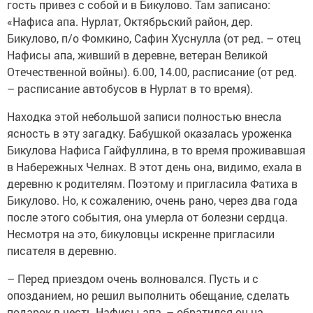
гость привез с собой и в Бикулово. Там записано:
«Нафиса апа. Нурлат, Октябрьский район, дер.
Бикулово, п/о Фомкино, Сафин Хуснулла (от ред. – отец
Нафисы апа, живший в деревне, ветеран Великой
Отечественной войны). 6.00, 14.00, расписание (от ред.
– расписание автобусов в Нурлат в то время).
Находка этой небольшой записи полностью внесла
ясность в эту загадку. Бабушкой оказалась уроженка
Бикулова Нафиса Гайфуллина, в то время проживавшая
в Набережных Челнах. В этот день она, видимо, ехала в
деревню к родителям. Поэтому и пригласила Фатиха в
Бикулово. Но, к сожалению, очень рано, через два года
после этого события, она умерла от болезни сердца.
Несмотря на это, бикуловцы искренне пригласили
писателя в деревню.
– Перед приездом очень волновался. Пусть и с
опозданием, но решил выполнить обещание, сделать
подарок в честь Нафисы апа, – обратился он на