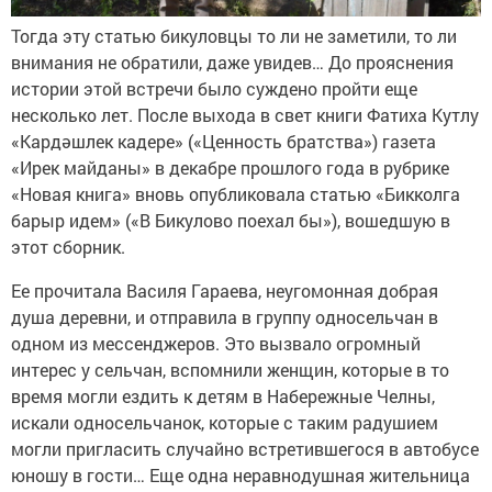
Тогда эту статью бикуловцы то ли не заметили, то ли
внимания не обратили, даже увидев… До прояснения
истории этой встречи было суждено пройти еще
несколько лет. После выхода в свет книги Фатиха Кутлу
«Кардәшлек кадере» («Ценность братства») газета
«Ирек майданы» в декабре прошлого года в рубрике
«Новая книга» вновь опубликовала статью «Бикколга
барыр идем» («В Бикулово поехал бы»), вошедшую в
этот сборник.
Ее прочитала Василя Гараева, неугомонная добрая
душа деревни, и отправила в группу односельчан в
одном из мессенджеров. Это вызвало огромный
интерес у сельчан, вспомнили женщин, которые в то
время могли ездить к детям в Набережные Челны,
искали односельчанок, которые с таким радушием
могли пригласить случайно встретившегося в автобусе
юношу в гости… Еще одна неравнодушная жительница