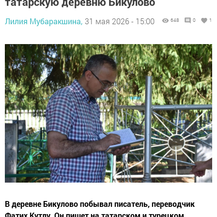
татарскую деревню Бикулово
Лилия Мубаракшина,
31 мая 2026 - 15:00
648
0
1
В деревне Бикулово побывал писатель, переводчик
Фатих Кутлу. Он пишет на татарском и турецком