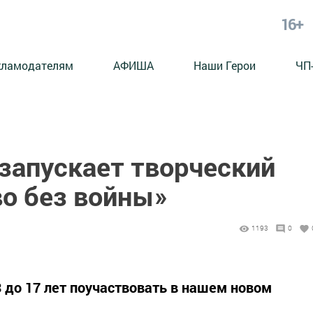
16+
кламодателям
АФИША
Наши Герои
ЧП
запускает творческий
во без войны»
1193
0
3 до 17 лет поучаствовать в нашем новом