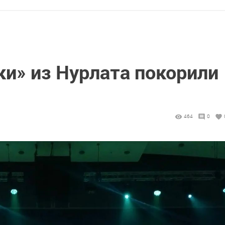
и» из Нурлата покорили
464
0