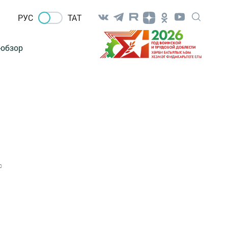
РУС
ТАТ
-обзор
0