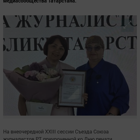
медиасообщества Татарстана.
На внеочередной XXIII сессии Съезда Союза
журналистов РТ, приуроченной ко Дню печати