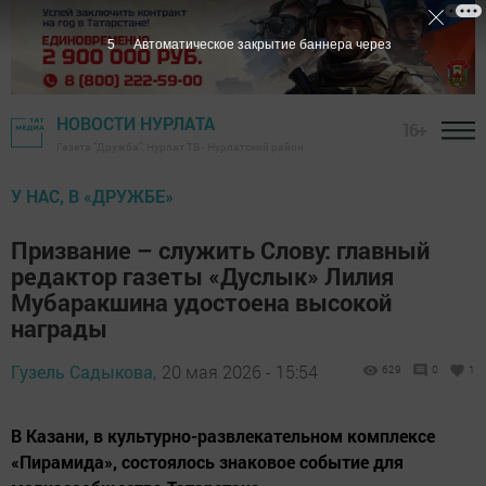
4
Автоматическое закрытие баннера через
НОВОСТИ НУРЛАТА
16+
Газета "Дружба", Нурлат ТВ - Нурлатский район
У НАС, В «ДРУЖБЕ»
Призвание – служить Слову: главный
редактор газеты «Дуслык» Лилия
Мубаракшина удостоена высокой
награды
Гузель Садыкова,
20 мая 2026 - 15:54
629
0
1
В Казани, в культурно-развлекательном комплексе
«Пирамида», состоялось знаковое событие для