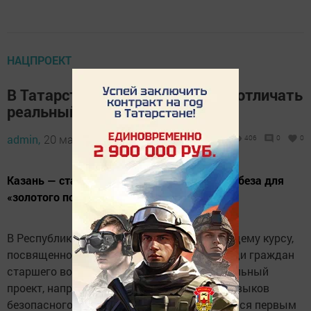
НАЦПРОЕКТ
В Татарстане пенсионеров учат отличать
реальный сайт от фейка
admin,
20 мая 2026 - 15:16
406
0
0
Казань — старт безопасного цифрового ликбеза для
«золотого поколения»
В Республике Татарстан дан старт обучающему курсу,
посвященному цифровой грамотности среди граждан
старшего возраста. Социально-образовательный
проект, направленный на формирование навыков
безопасного поведения в интернете, открылся первым