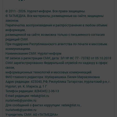
© 2011 - 2026. Нурлат-⁠информ. Все права защищены.
© ТАТМЕДИА. Все материалы, размещенные на сайте, защищены
законом.
Перепечатка, воспроизведение и распространение в любом объеме
информации,
размещенной на сайте, возможна только с письменного согласия
редакций СМИ.
При поддержке Республиканского агентства по печати и массовым
коммуникациям.
Наименование СМИ: Нурлат-⁠информ
№ записи о регистрации СМИ, дата: ЭЛ № ФС 77 -⁠ 73782 от 05.10.2018
СМИ зарегистрированно Федеральной службой по надзору в сфере
связи,
информационных технологий и массовых коммуникаций
ФИО главного редактора: Мубаракшина Лилия Мирзазяновна
Адрес редакции: 423040, РФ, Республика Татарстан, Нурлатский р-н, г.
Нурлат, ул. К. Маркса, д. 1 Г
Телефон редакции: 8(84345) 2-36-13
E-mail редакции: redak@list.ru
nurlatweb@yandex.ru
Для сообщений о фактах коррупции: redak@list.ru ,
nurlatweb@yandex.ru
Учредитель СМИ: АО «ТАТМЕДИА»