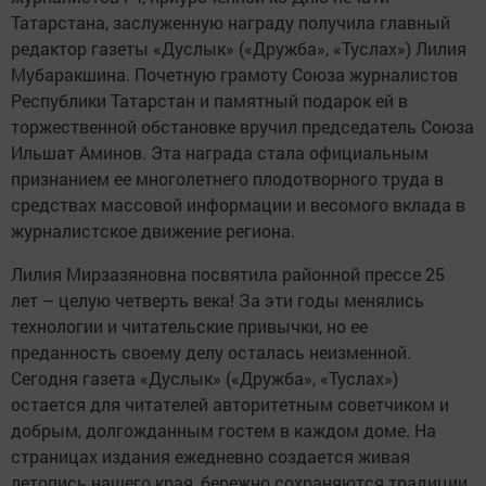
Татарстана, заслуженную награду получила главный
редактор газеты «Дуслык» («Дружба», «Туслах») Лилия
Мубаракшина. Почетную грамоту Союза журналистов
Республики Татарстан и памятный подарок ей в
торжественной обстановке вручил председатель Союза
Ильшат Аминов. Эта награда стала официальным
признанием ее многолетнего плодотворного труда в
средствах массовой информации и весомого вклада в
журналистское движение региона.
Лилия Мирзазяновна посвятила районной прессе 25
лет – целую четверть века! За эти годы менялись
технологии и читательские привычки, но ее
преданность своему делу осталась неизменной.
Сегодня газета «Дуслык» («Дружба», «Туслах»)
остается для читателей авторитетным советчиком и
добрым, долгожданным гостем в каждом доме. На
страницах издания ежедневно создается живая
летопись нашего края, бережно сохраняются традиции