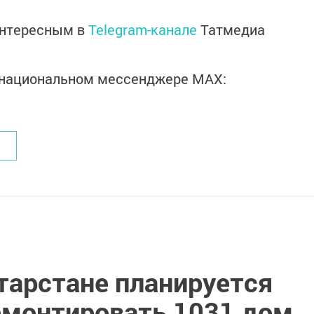
интересным в
Telegram-канале
Татмедиа
в национальном мессенджере MАХ:
атарстане планируется
емонтировать 1031 дом