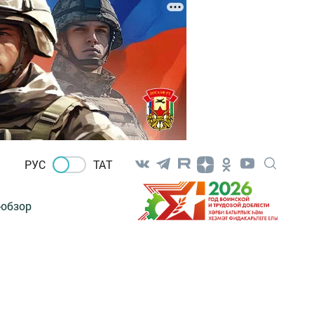
РУС
ТАТ
-обзор