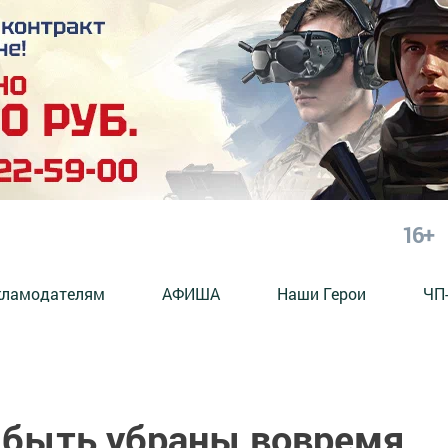
16+
кламодателям
АФИША
Наши Герои
ЧП
 быть убраны вовремя