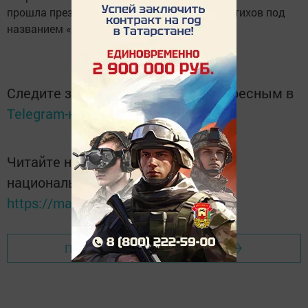
прошла презентация её первого сборника стихов под
названием «Помнит сердце».
Следите за самым важным и интересным в
Telegram-канале
Татмедиа
Читайте новости Татарстана в
национальном мессенджере MАХ:
https://max.ru/tatmedia
Перейти на страницу новости