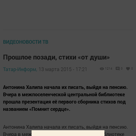
ВИДЕОНОВОСТИ ТВ
Прошлое позади, стихи «от души»
Татар-Информ,
13 марта 2015 - 17:21
1214
0
0
Антонина Халипа начала их писать, выйдя на пенсию.
Вчера в межпоселенческой центральной библиотеке
прошла презентация её первого сборника стихов под
названием «Помнит сердце».
Антонина Халипа начала их писать, выйдя на пенсию.
Вчера в межпоселенческой центральной библиотеке