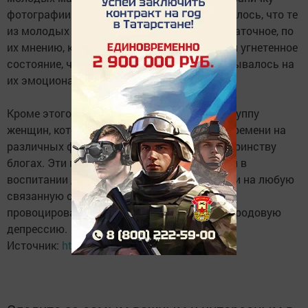
фотографии новорожденных детей. Выяснилось, что те
из молодых мам, которые получали недостаточное, по
их мнению, количество лайков, испытывали угнетенное
состояние, что естественно негативно сказывалось на
их эмоциональном состоянии.
Кроме этого, ученые выделили отельную группу
женщин, которые проводили очень много времени на
различных форумах и в посвященных материнству
блогах. Эти мамы считали себя экспертами в
воспитании детей и болезненно реагировали на любую
связанную с ребенком критику, что также
провоцировало стрессы и усиливало послеродовую
депрессию.
Источник:
http://ntr-24.ru