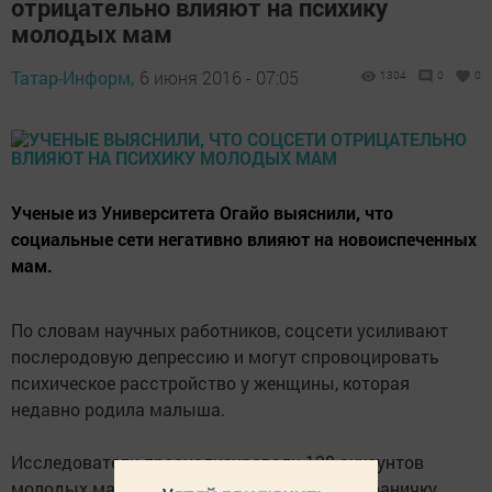
отрицательно влияют на психику
молодых мам
Татар-Информ,
6 июня 2016 - 07:05
1304
0
0
Ученые из Университета Огайо выяснили, что
социальные сети негативно влияют на новоиспеченных
мам.
По словам научных работников, соцсети усиливают
послеродовую депрессию и могут спровоцировать
психическое расстройство у женщины, которая
недавно родила малыша.
Исследователи проанализировали 128 аккаунтов
молодых мам. Все они выкладывали на страничку