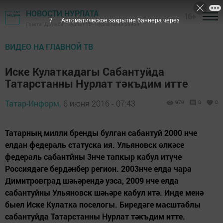
НОВОСТИ НУРЛАТА
16+
6
Автоматическое закрытие баннера через
Газета "Дружба", Нурлат ТВ - Нурлатский район
ВИДЕО НА ГЛАВНОЙ ТВ
Иске Кулаткадагы Сабантуйда
Татарстанны Нурлат тәкъдим итте
Татар-Информ,
6 июня 2016 - 07:43
979
0
0
Татарның милли бренды булган сабантуй 2000 нче
елдан федераль статуска ия. Ульяновск өлкәсе
федераль сабантйны 3нче тапкыр кабул итүче
Россиядәге бердәнбер регион. 2003нче елда чара
Димитровград шәһәрендә узса, 2009 нче елда
сабантуйны Ульяновск шәһәре кабул итә. Инде менә
быел Иске Кулатка поселогы. Биредәге масштаблы
сабантуйда Татарстанны Нурлат тәкъдим итте.