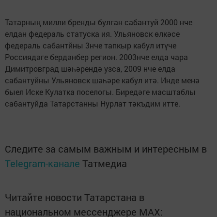
Татарның милли бренды булган сабантуй 2000 нче
елдан федераль статуска ия. Ульяновск өлкәсе
федераль сабантйны 3нче тапкыр кабул итүче
Россиядәге бердәнбер регион. 2003нче елда чара
Димитровград шәһәрендә узса, 2009 нче елда
сабантуйны Ульяновск шәһәре кабул итә. Инде менә
быел Иске Кулатка поселогы. Биредәге масштаблы
сабантуйда Татарстанны Нурлат тәкъдим итте.
Следите за самым важным и интересным в
Telegram-канале
Татмедиа
Читайте новости Татарстана в
национальном мессенджере MАХ: