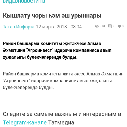
ВИДЕОНОВОСТИ ТВ
Кышлату чоры һәм эш урыннары
Татар-Информ,
12 марта 2018 - 08:04
913
0
0
Район башкарма комитеты җитәкчесе Алмаз
Әхмәтшин "Агроинвест" идарәче компаниясе авыл
хуҗалыгы бүлекчәләрендә булды.
Район башкарма комитеты җитәкчесе Алмаз Әхмәтшин
"Агроинвест" идарәче компаниясе авыл хуҗалыгы
бүлекчәләрендә булды.
Следите за самым важным и интересным в
Telegram-канале
Татмедиа