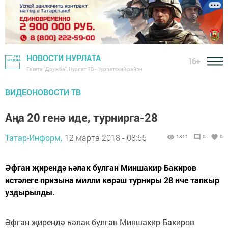
НОВОСТИ НУРЛАТА
16+
Газета "Дружба", Нурлат ТВ - Нурлатский район
ВИДЕОНОВОСТИ ТВ
Аңа 20 генә иде, турнирга-28
Татар-Информ,
12 марта 2018 - 08:55
1311
0
0
Әфган җирендә һәлак булган Миншакир Бакиров
истәлеге призына милли көрәш турниры 28 нче тапкыр
уздырылды.
Әфган җирендә һәлак булган Миншакир Бакиров