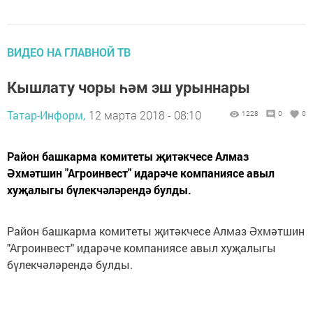
ВИДЕО НА ГЛАВНОЙ ТВ
Кышлату чоры һәм эш урыннары
Татар-Информ,
12 марта 2018 - 08:10
1228
0
0
Район башкарма комитеты җитәкчесе Алмаз
Әхмәтшин "Агроинвест" идарәче компаниясе авыл
хуҗалыгы бүлекчәләрендә булды.
Район башкарма комитеты җитәкчесе Алмаз Әхмәтшин
"Агроинвест" идарәче компаниясе авыл хуҗалыгы
бүлекчәләрендә булды.