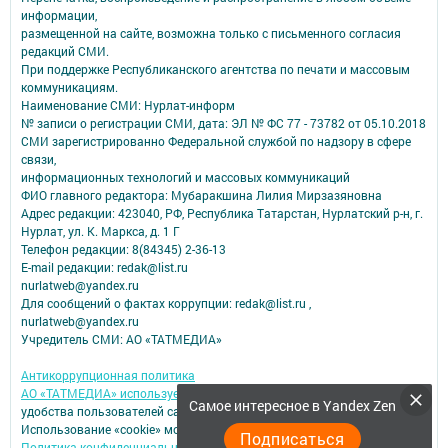
информации,
размещенной на сайте, возможна только с письменного согласия
редакций СМИ.
При поддержке Республиканского агентства по печати и массовым
коммуникациям.
Наименование СМИ: Нурлат-⁠информ
№ записи о регистрации СМИ, дата: ЭЛ № ФС 77 -⁠ 73782 от 05.10.2018
СМИ зарегистрированно Федеральной службой по надзору в сфере
связи,
информационных технологий и массовых коммуникаций
ФИО главного редактора: Мубаракшина Лилия Мирзазяновна
Адрес редакции: 423040, РФ, Республика Татарстан, Нурлатский р-н, г.
Нурлат, ул. К. Маркса, д. 1 Г
Телефон редакции: 8(84345) 2-36-13
E-mail редакции: redak@list.ru
nurlatweb@yandex.ru
Для сообщений о фактах коррупции: redak@list.ru ,
nurlatweb@yandex.ru
Учредитель СМИ: АО «ТАТМЕДИА»
Антикоррупционная политика
АО «ТАТМЕДИА» использует «cookie»
для персонализации сервисов и
Самое интересное в Yandex Zen
удобства пользователей сайтом.
Использование «cookie» можно отменить в настройках браузера.
Подписаться
Политика конфиденциальности