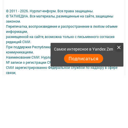
© 2011 - 2026. Нурлат-⁠информ. Все права защищены.
© ТАТМЕДИА. Все материалы, размещенные на сайте, защищены
законом.
Перепечатка, воспроизведение и распространение в любом объеме
информации,
размещенной на сайте, возможна только с письменного согласия
редакций СМИ.
При поддержке Республиканского агентства по печати и массовым
Самое интересное в Yandex Zen
коммуникациям.
Наименование СМИ: Нурлат-⁠информ
Подписаться
№ записи о регистрации СМИ, дата: ЭЛ № ФС 77 -⁠ 73782 от 05.10.2018
СМИ зарегистрированно Федеральной службой по надзору в сфере
связи,
информационных технологий и массовых коммуникаций
ФИО главного редактора: Мубаракшина Лилия Мирзазяновна
Адрес редакции: 423040, РФ, Республика Татарстан, Нурлатский р-н, г.
Нурлат, ул. К. Маркса, д. 1 Г
Телефон редакции: 8(84345) 2-36-13
E-mail редакции: redak@list.ru
nurlatweb@yandex.ru
Для сообщений о фактах коррупции: redak@list.ru ,
nurlatweb@yandex.ru
Учредитель СМИ: АО «ТАТМЕДИА»