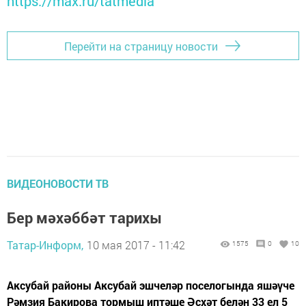
https://max.ru/tatmedia
Перейти на страницу новости
ВИДЕОНОВОСТИ ТВ
Бер мәхәббәт тарихы
Татар-Информ,
10 мая 2017 - 11:42
1575
0
10
Аксубай районы Аксубай эшчеләр поселогында яшәүче
Рәмзия Бакирова тормыш иптәше Әсхәт белән 33 ел 5