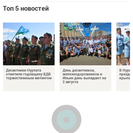
Топ 5 новостей
Десантники Нурлата
День десантников,
В Нурла
отметили годовщину ВДВ
железнодорожников и
праздни
торжественным митингом
Ильин день выпадают на
крылья
2 августа