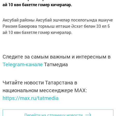
ай 10 көн бәхетле гомер кичерәләр.
Аксубай районы Аксубай эшчеләр поселогында яшәүче
Рәмзия Бакирова тормыш иптәше Әсхәт белән 33 ел 5
ай 10 көн бәхетле гомер кичерәләр.
Следите за самым важным и интересным в
Telegram-канале
Татмедиа
Читайте новости Татарстана в
национальном мессенджере MАХ:
https://max.ru/tatmedia
Перейти на страницу новости